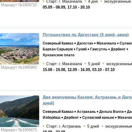
Старт: г. Махачкала
4 дня
экскурсионные
Маршрут №1908710
05.09 - 08.09, 17.10 - 20.10
Путешествие по Дагестану (5 дней, авиа)
Северный Кавказ
Дагестан
Махачкала
Сулакс
Бархан Сарыкум
Гуниб
Гамсутль
Дербент
Хунзахское плато
Старт: г. Махачкала
5 дней
экскурсионны
Маршрут №1885893
15.08 - 19.08, 12.09 - 16.09, 03.10 - 07.10
Две жемчужины Каспия: Астрахань и Дагес
дней)
Северный Кавказ
Астрахань
Дельта Волги
Да
Избербаш
Дербент
Сулакский каньон
Махачк
Старт: г. Астрахань
5 дней
экскурсионные
Маршрут №1906675