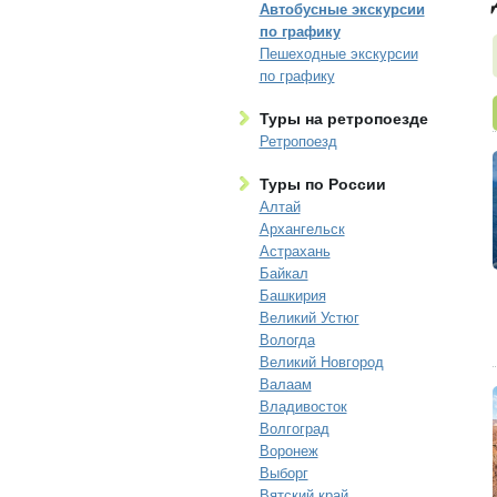
Автобусные экскурсии
по графику
Пешеходные экскурсии
по графику
Туры на ретропоезде
Ретропоезд
Туры по России
Алтай
Архангельск
Астрахань
Байкал
Башкирия
Великий Устюг
Вологда
Великий Новгород
Валаам
Владивосток
Волгоград
Воронеж
Выборг
Вятский край