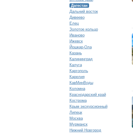
Дагестан
Дальний восток
Дивеево
Елец
Золотое кольцо
Иваново
Ижевск
Йошкар-Ола
Казань
Калининград
Калуга
Каргополь
Карелия
КавМинВоды
Коломна
Краснодарский край
Кострома
Крым экскурсионный
Липецк
Москва
Мурманск
Нижний Новгород