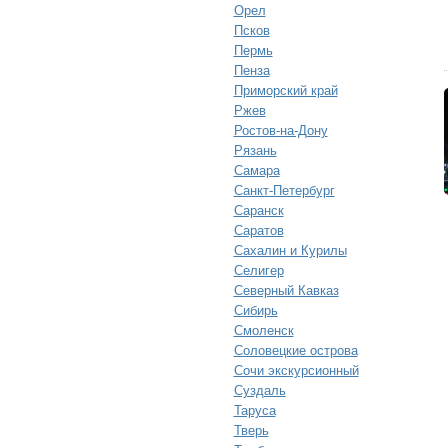
Орел
Псков
Пермь
Пенза
Приморский край
Ржев
Ростов-на-Дону
Рязань
Самара
Санкт-Петербург
Саранск
Саратов
Сахалин и Курилы
Селигер
Северный Кавказ
Сибирь
Смоленск
Соловецкие острова
Сочи экскурсионный
Суздаль
Таруса
Тверь