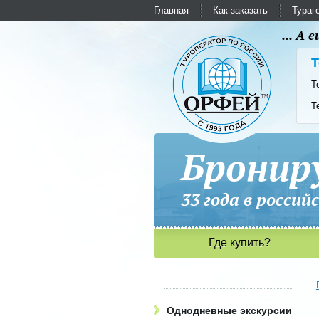
Главная
Как заказать
Тураг
... А
Т
Т
Т
Бронир
33 года в рос
Где купить?
Однодневные экскурсии