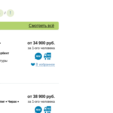
↓
↑
/
Смотреть всё
от 34 900 руб.
за 1-ого человека
рбент
 туры
В избранное
от 38 900 руб.
за 1-ого человека
пиг
Чирак