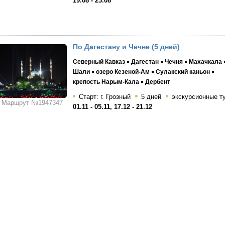
19.08 - 23.08
По Дагестану и Чечне (5 дней)
Северный Кавказ
Дагестан
Чечня
Махачкала
Шали
озеро Кезеной-Ам
Сулакский каньон
крепость Нарым-Кала
Дербент
Старт: г. Грозный
5 дней
экскурсионные т
Маршрут №1947347
01.11 - 05.11, 17.12 - 21.12