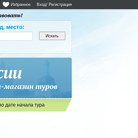
Избранное
Вход
/ Регистрация
твовать!
д, место:
сии
магазин туров
по дате начала тура