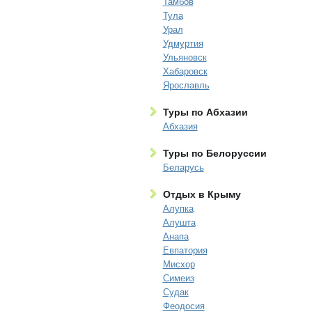
Тамбов
Тула
Урал
Удмуртия
Ульяновск
Хабаровск
Ярославль
Туры по Абхазии
Абхазия
Туры по Белоруссии
Беларусь
Отдых в Крыму
Алупка
Алушта
Анапа
Евпатория
Мисхор
Симеиз
Судак
Феодосия