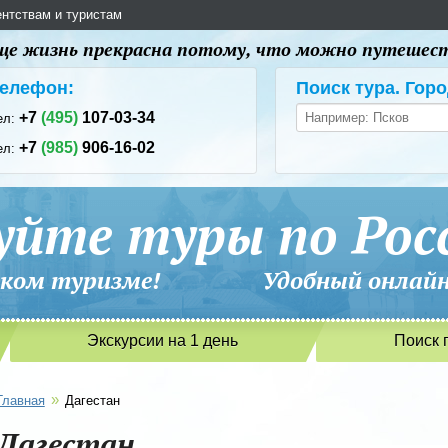
ентствам и туристам
 еще жизнь прекрасна потому, что можно путешес
елефон:
Поиск тура. Горо
+7
(495)
107-03-34
ел:
+7
(985)
906-16-02
ел:
уйте туры по Рос
сийском туризме! Удобный онлайн-
Экскурсии на 1 день
Поиск 
»
Главная
Дагестан
Дагестан