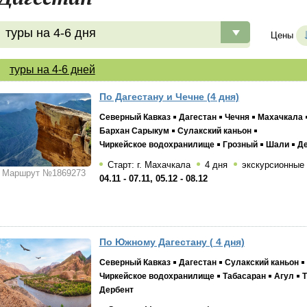
туры на 4-6 дня
Цены
туры на 4-6 дней
По Дагестану и Чечне (4 дня)
Северный Кавказ
Дагестан
Чечня
Махачкала
Бархан Сарыкум
Сулакский каньон
Чиркейское водохранилище
Грозный
Шали
Де
Старт: г. Махачкала
4 дня
экскурсионные
Маршрут №1869273
04.11 - 07.11, 05.12 - 08.12
По Южному Дагестану ( 4 дня)
Северный Кавказ
Дагестан
Сулакский каньон
Чиркейское водохранилище
Табасаран
Агул
Т
Дербент