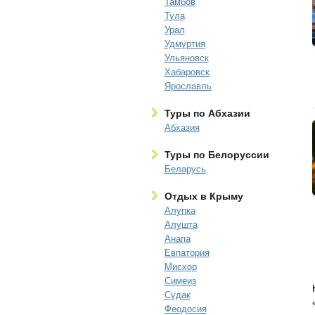
Тамбов
Тула
Урал
Удмуртия
Ульяновск
Хабаровск
Ярославль
Туры по Абхазии
Абхазия
Туры по Белоруссии
Беларусь
Отдых в Крыму
Алупка
Алушта
Анапа
Евпатория
Мисхор
Симеиз
Судак
Феодосия