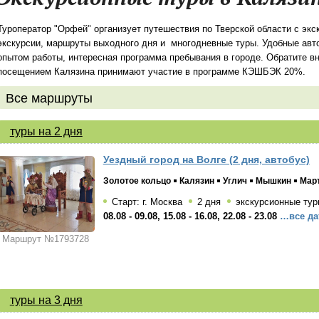
Туроператор "Орфей" организует путешествия по Тверской области с эк
экскурсии, маршруты выходного дня и многодневные туры. Удобные авт
опытом работы, интересная программа пребывания в городе. Обратите вн
посещением Калязина принимают участие в программе КЭШБЭК 20%.
Все маршруты
туры на 2 дня
Уездный город на Волге (2 дня, автобус)
Золотое кольцо
Калязин
Углич
Мышкин
Мар
Старт: г. Москва
2 дня
экскурсионные тур
08.08 - 09.08, 15.08 - 16.08, 22.08 - 23.08
…все да
Маршрут №1793728
туры на 3 дня