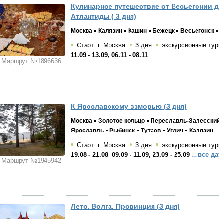
Кулинарное путешествие от Весьегонии д
Атлантиды ( 3 дня)
Москва
Калязин
Кашин
Бежецк
Весьегонск
Старт: г. Москва
3 дня
экскурсионные тур
11.09 - 13.09, 06.11 - 08.11
Маршрут №1896636
К Ярославскому взморью (3 дня)
Москва
Золотое кольцо
Переславль-Залесски
Ярославль
Рыбинск
Тутаев
Углич
Калязин
Старт: г. Москва
3 дня
экскурсионные тур
19.08 - 21.08, 09.09 - 11.09, 23.09 - 25.09
…все да
Маршрут №1945942
Лето. Волга. Провинция (3 дня)