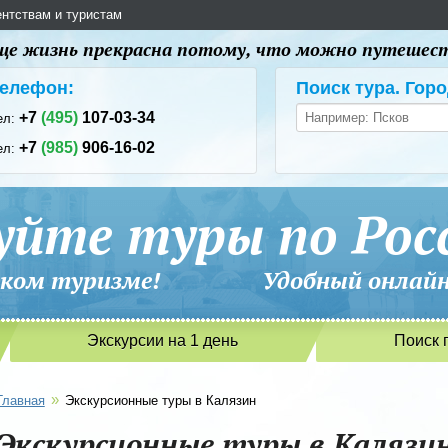
ентствам и туристам
 еще жизнь прекрасна потому, что можно путешес
елефон:
Поиск тура. Горо
+7
(495)
107-03-34
ел:
+7
(985)
906-16-02
ел:
уйте туры по Рос
сийском туризме! Удобный онлайн-
Экскурсии на 1 день
Поиск 
»
Главная
Экскурсионные туры в Калязин
Экскурсионные туры в Калязи