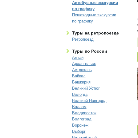
Автобусные экскурсии
по графику
Пешеходные экскурсии
по графику
Туры на ретропоезде
Ретропоезд
Туры по России
Алтай
Архангельск
Астрахань
Байкал
Башкирия
Великий Устюг
Вологда
Великий Новгород
Валаам
Владивосток
Волгоград
Воронеж
Выборг
Вятский край