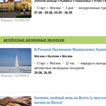
Золотое кольцо
Рыбинск
Пошехонье
Углич
Старт: г. Москва
3 дня
экскурсионные тур
07.08 - 09.08, 04.09 - 06.09
Маршрут №1985780
автобусные загородные экскурсии
В Русской Провинции Французские Трад
Москва
Калязин
Москва
Старт: г. Москва
12 час.
маршруты выходн
автобусные загородные экскурсии
29.08, 26.09
Маршрут №1986615
Калязин: рыбный день на Волге (с прогул
катере по Волге)