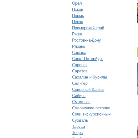
Орел
Псков
Пермь
Пенза
Приморский край
Ржев
Ростов-на-Дону
Рязань
Самара
Санкт-Петербург
Саранск
Саратов
Сахалин и Курилы
Селигер
Северный Кавказ
Сибирь
Смоленск
Соловецкие острова
Сочи экскурсионный
Суздаль
Таруса
Тверь