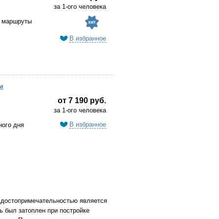
за 1-ого человека
е маршруты
В избранное
и
от 7 190 руб.
за 1-ого человека
В избранное
ого дня
о достопримечательностью является
 был затоплен при постройке