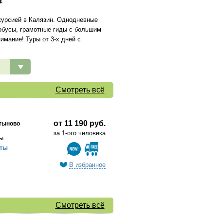
скурсией в Калязин. Однодневные
обусы, грамотные гиды с большим
имание! Туры от 3-х дней с
Смотреть всё
от 11 190 руб.
тыново
за 1-ого человека
ы
ты
В избранное
Смотреть всё