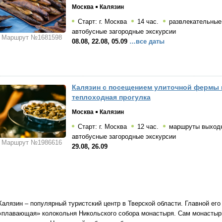
Москва
Калязин
Старт: г. Москва
14 час.
развлекательны
автобусные загородные экскурсии
Маршрут №1681598
08.08, 22.08, 05.09
…все даты
Калязин с посещением улиточной фермы 
теплоходная прогулка
Москва
Калязин
Старт: г. Москва
12 час.
маршруты выходн
автобусные загородные экскурсии
Маршрут №1986616
29.08, 26.09
Калязин – популярный туристский центр в Тверской области. Главной ег
«плавающая» колокольня Никольского собора монастыря. Сам монастырь