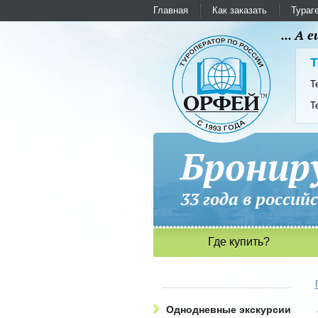
Главная
Как заказать
Тураг
... А
Т
Т
Т
Бронир
33 года в рос
Где купить?
Однодневные экскурсии