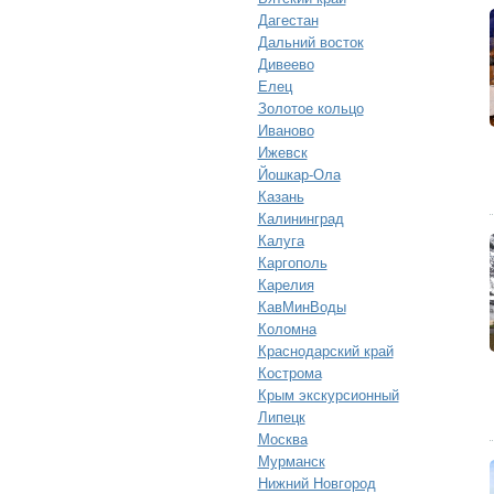
Дагестан
Дальний восток
Дивеево
Елец
Золотое кольцо
Иваново
Ижевск
Йошкар-Ола
Казань
Калининград
Калуга
Каргополь
Карелия
КавМинВоды
Коломна
Краснодарский край
Кострома
Крым экскурсионный
Липецк
Москва
Мурманск
Нижний Новгород