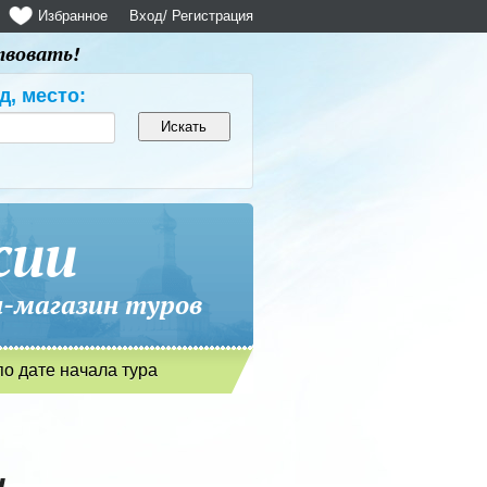
Избранное
Вход
/ Регистрация
твовать!
д, место:
сии
магазин туров
по дате начала тура
н