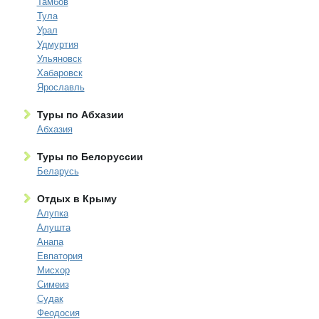
Тамбов
Тула
Урал
Удмуртия
Ульяновск
Хабаровск
Ярославль
Туры по Абхазии
Абхазия
Туры по Белоруссии
Беларусь
Отдых в Крыму
Алупка
Алушта
Анапа
Евпатория
Мисхор
Симеиз
Судак
Феодосия