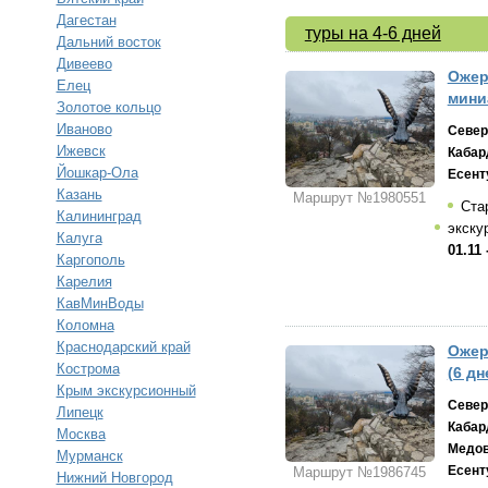
Дагестан
туры на 4-6 дней
Дальний восток
Дивеево
Ожер
Елец
мини
Золотое кольцо
Иваново
Север
Ижевск
Кабар
Йошкар-Ола
Есент
Казань
Маршрут №1980551
Ста
Калининград
экску
Калуга
01.11 
Каргополь
Карелия
КавМинВоды
Коломна
Краснодарский край
Ожер
Кострома
(6 дн
Крым экскурсионный
Север
Липецк
Кабар
Москва
Медо
Мурманск
Есент
Маршрут №1986745
Нижний Новгород