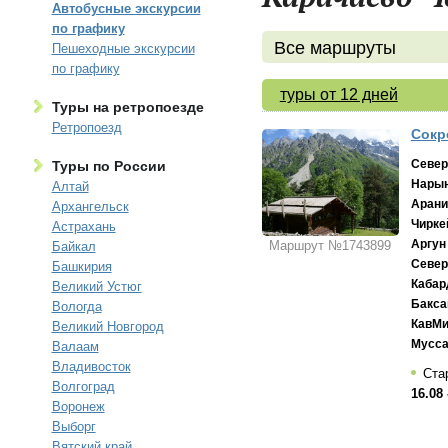
Автобусные экскурсии
по графику
Все маршруты
Пешеходные экскурсии
по графику
туры от 12 дней
Туры на ретропоезде
Ретропоезд
Сокр
Север
Туры по России
Нарын
Алтай
Арани
Архангельск
Чирке
Астрахань
Аргун
Маршрут №1743899
Байкал
Север
Башкирия
Кабар
Великий Устюг
Бакса
Вологда
КавМ
Великий Новгород
Мусса
Валаам
Владивосток
Ста
Волгоград
16.08 
Воронеж
Выборг
Вятский край