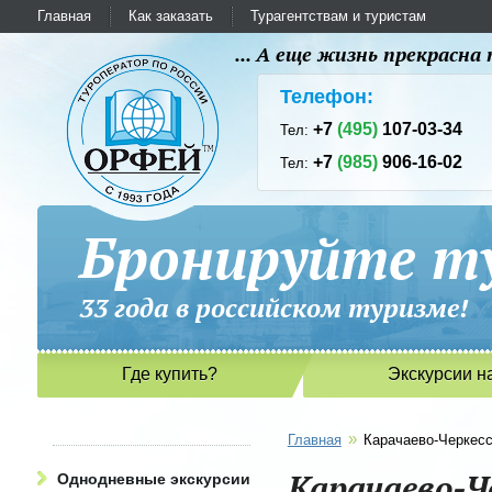
Главная
Как заказать
Турагентствам и туристам
... А еще жизнь прекрасн
Телефон:
+7
(495)
107-03-34
Тел:
+7
(985)
906-16-02
Тел:
Бронируйте ту
33 года в российском туриз
Где купить?
Экскурсии н
»
Главная
Карачаево-Черкес
Карачаево-Ч
Однодневные экскурсии