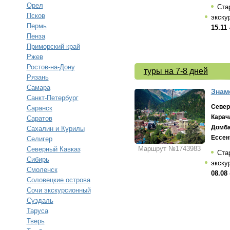
Орел
Ста
Псков
экску
Пермь
15.11 
Пенза
Приморский край
Ржев
Ростов-на-Дону
туры на 7-8 дней
Рязань
Самара
Знам
Санкт-Петербург
Север
Саранск
Карач
Саратов
Домб
Сахалин и Курилы
Ессен
Селигер
Маршрут №1743983
Северный Кавказ
Ста
Сибирь
экску
Смоленск
08.08 
Соловецкие острова
Сочи экскурсионный
Суздаль
Таруса
Тверь