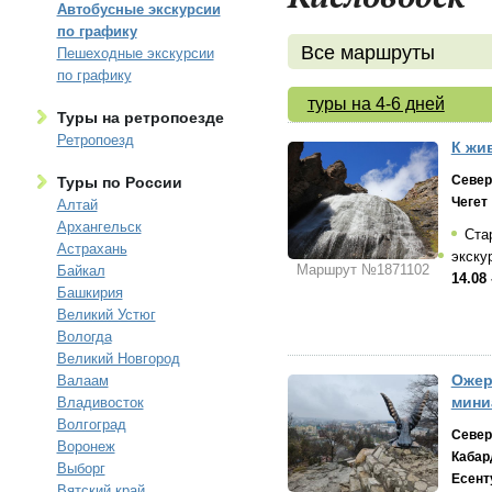
Автобусные экскурсии
по графику
Все маршруты
Пешеходные экскурсии
по графику
туры на 4-6 дней
Туры на ретропоезде
Ретропоезд
К жи
Север
Туры по России
Чегет
Алтай
Архангельск
Ста
Астрахань
экску
Маршрут №1871102
Байкал
14.08 
Башкирия
Великий Устюг
Вологда
Великий Новгород
Ожер
Валаам
мини
Владивосток
Волгоград
Север
Воронеж
Кабар
Выборг
Есент
Вятский край