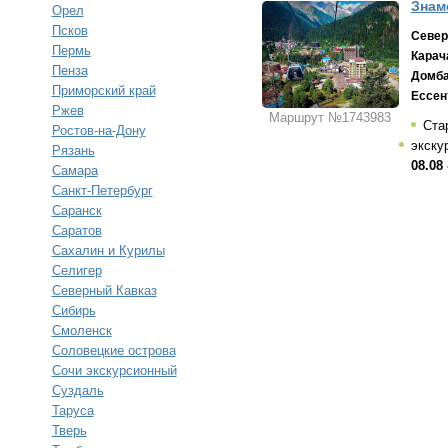
Знам
Орел
Псков
Север
Пермь
Карач
Пенза
Домб
Приморский край
Ессен
Ржев
Маршрут №1743983
Ста
Ростов-на-Дону
экску
Рязань
08.08 
Самара
Санкт-Петербург
Саранск
Саратов
Сахалин и Курилы
Селигер
Северный Кавказ
Сибирь
Смоленск
Соловецкие острова
Сочи экскурсионный
Суздаль
Таруса
Тверь