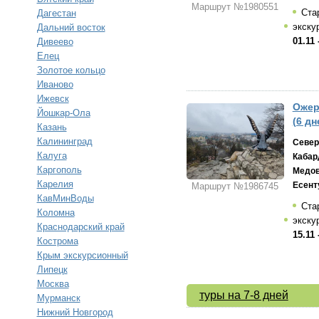
Маршрут №1980551
Ста
Дагестан
экску
Дальний восток
01.11 
Дивеево
Елец
Золотое кольцо
Иваново
Ижевск
Ожер
Йошкар-Ола
(6 дн
Казань
Калининград
Север
Калуга
Кабар
Каргополь
Медо
Карелия
Есент
Маршрут №1986745
КавМинВоды
Ста
Коломна
экску
Краснодарский край
15.11 
Кострома
Крым экскурсионный
Липецк
Москва
туры на 7-8 дней
Мурманск
Нижний Новгород