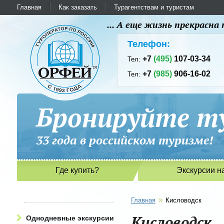
Главная
Как заказать
Турагентствам и туристам
... А еще жизнь прекрасн
Телефон:
+7
(495)
107-03-34
Тел:
+7
(985)
906-16-02
Тел:
Бронируйте ту
33 года в российском туриз
Где купить?
Экскурсии н
»
Главная
Кисловодск
Кисловодск
Однодневные экскурсии