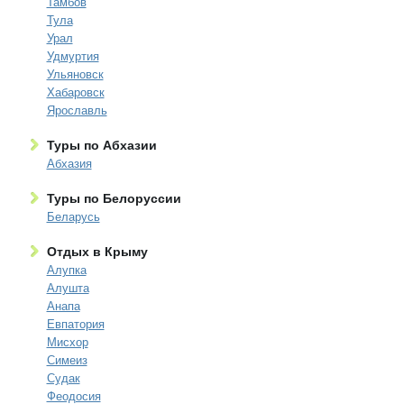
Тамбов
Тула
Урал
Удмуртия
Ульяновск
Хабаровск
Ярославль
Туры по Абхазии
Абхазия
Туры по Белоруссии
Беларусь
Отдых в Крыму
Алупка
Алушта
Анапа
Евпатория
Мисхор
Симеиз
Судак
Феодосия