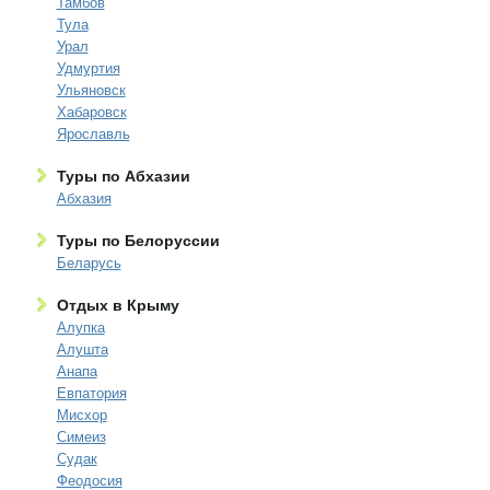
Тамбов
Тула
Урал
Удмуртия
Ульяновск
Хабаровск
Ярославль
Туры по Абхазии
Абхазия
Туры по Белоруссии
Беларусь
Отдых в Крыму
Алупка
Алушта
Анапа
Евпатория
Мисхор
Симеиз
Судак
Феодосия