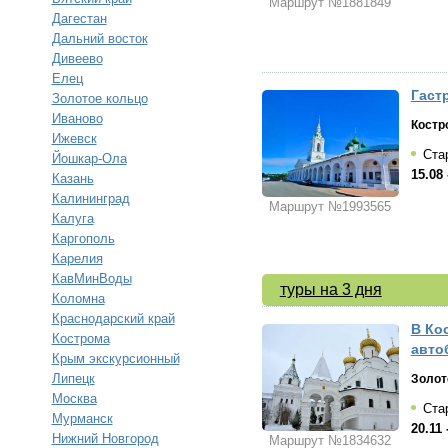
Маршрут №1881849
Дагестан
Дальний восток
Дивеево
Елец
Гаст
Золотое кольцо
Иваново
Костр
Ижевск
Стар
Йошкар-Ола
15.08 
Казань
Калининград
Маршрут №1993565
Калуга
Каргополь
Карелия
КавМинВоды
туры на 3 дня
Коломна
Краснодарский край
В Кос
Кострома
авто
Крым экскурсионный
Липецк
Золот
Москва
Стар
Мурманск
20.11 
Нижний Новгород
Маршрут №1834632