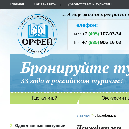
Главная
Как заказать
Турагентствам и туристам
... А еще жизнь прекрасн
Телефон:
+7
(495)
107-03-34
Тел:
+7
(985)
906-16-02
Тел:
Бронируйте ту
33 года в российском туриз
Где купить?
Экскурсии н
»
Главная
Лосеферма
Лосеферма
Однодневные экскурсии