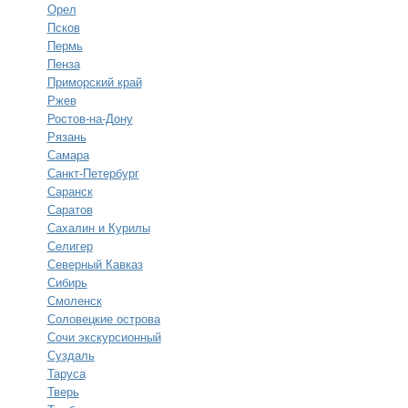
Орел
Псков
Пермь
Пенза
Приморский край
Ржев
Ростов-на-Дону
Рязань
Самара
Санкт-Петербург
Саранск
Саратов
Сахалин и Курилы
Селигер
Северный Кавказ
Сибирь
Смоленск
Соловецкие острова
Сочи экскурсионный
Суздаль
Таруса
Тверь