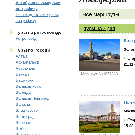
Автобусные экскурсии
по графику
Все маршруты
Пешеходные экскурсии
по графику
туры на 2 дня
Туры на ретропоезде
Ретропоезд
Костр
Золот
Туры по России
Алтай
Стар
Архангельск
21.11 
Астрахань
Маршрут №1877369
Байкал
Башкирия
Великий Устюг
Вологда
Великий Новгород
Полн
Валаам
Владивосток
Москв
Волгоград
Стар
Воронеж
15.08 
Выборг
Вятский край