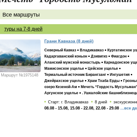
Все маршруты
туры на 7-8 дней
Грани Кавказа (8 дней)
Северный Кавказ
Владикавказ
Куртатинское у
Кадаргаванский коньон
Дзивигиз
Фиагдон
Аланский мужской монастырь
Карнадонское ущ
Мамисонское ущелье
Цейское ущелье
Термальный источник Бирангзанг
Ингушетия
Маршрут №1975148
Джейрахское ущелье
Храм Тхаба Ерды
Грозны
озеро Кезеной-Ам
Мечеть “Гордость Мусульман” 
Аргунское ущелье
. Ушкалойские башниблизнец
Старт: г. Владикавказ
8 дней
экскурсионн
08.08 - 15.08, 15.08 - 22.08, 22.08 - 29.08
…все да