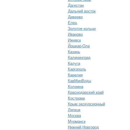
Дагестан
Дальний восток
Дивеево
Елец
Золотое кольцо
Иваново
Ижевск
Йошкар-Ола
Казань
Калининград
Калуга
Каргополь
Карелия
КавМинВоды
Коломна
Краснодарский край
Кострома
Крым экскурсионный
Липецк
Москва
Мурманск
Нижний Новгород