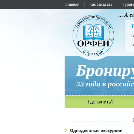
Главная
Как заказать
Тураг
... А
Т
Т
Т
Бронир
33 года в рос
Где купить?
Однодневные экскурсии