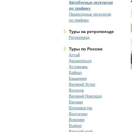
Автобусные экскурсии
по графику
Пешеходные экскурсии
по графику
Туры на ретропоезде
Ретропоезд
Туры по России
Алтай
Архангельск
Астрахань
Байкал
Башкирия
Великий Устюг
Вологда
Великий Новгород
Валаам
Владивосток
Волгоград
Воронеж
Выборг
Вятский край