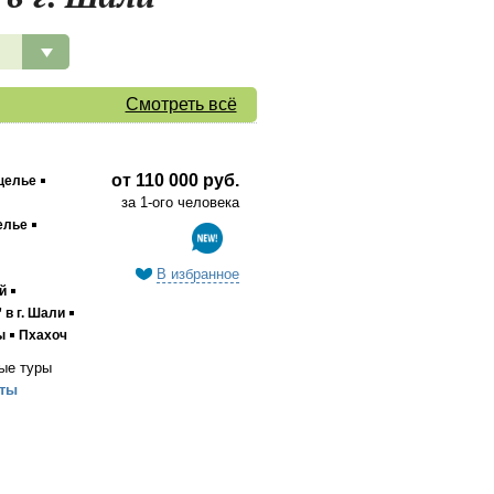
Смотреть всё
от 110 000 руб.
щелье
за 1-ого человека
елье
В избранное
й
в г. Шали
ы
Пхахоч
ые туры
ты