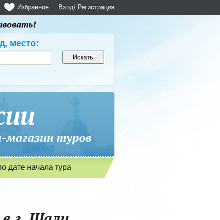
Избранное
Вход
/ Регистрация
твовать!
д, место:
сии
магазин туров
по дате начала тура
в г. Шали