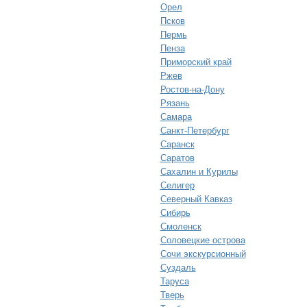
Орел
Псков
Пермь
Пенза
Приморский край
Ржев
Ростов-на-Дону
Рязань
Самара
Санкт-Петербург
Саранск
Саратов
Сахалин и Курилы
Селигер
Северный Кавказ
Сибирь
Смоленск
Соловецкие острова
Сочи экскурсионный
Суздаль
Таруса
Тверь