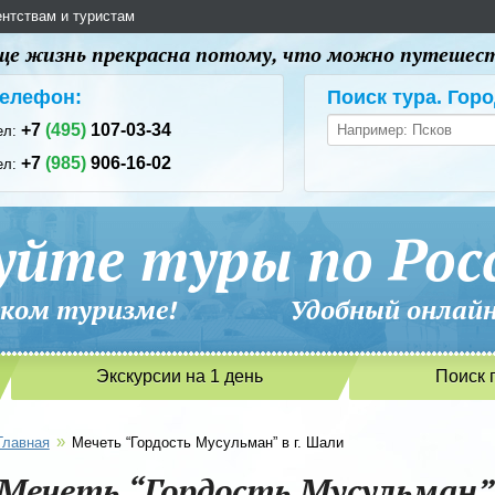
ентствам и туристам
 еще жизнь прекрасна потому, что можно путешес
елефон:
Поиск тура. Горо
+7
(495)
107-03-34
ел:
+7
(985)
906-16-02
ел:
уйте туры по Рос
сийском туризме! Удобный онлайн-
Экскурсии на 1 день
Поиск 
»
Главная
Мечеть “Гордость Мусульман” в г. Шали
Мечеть “Гордость Мусульман” 