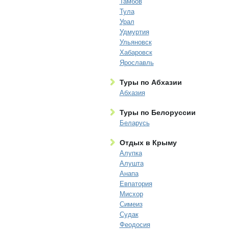
Тамбов
Тула
Урал
Удмуртия
Ульяновск
Хабаровск
Ярославль
Туры по Абхазии
Абхазия
Туры по Белоруссии
Беларусь
Отдых в Крыму
Алупка
Алушта
Анапа
Евпатория
Мисхор
Симеиз
Судак
Феодосия