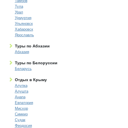
Тамбов
Тула
Урал
Удмуртия
Ульяновск
Хабаровск
Ярославль
Туры по Абхазии
Абхазия
Туры по Белоруссии
Беларусь
Отдых в Крыму
Алупка
Алушта
Анапа
Евпатория
Мисхор
Симеиз
Судак
Феодосия