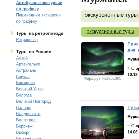
Автобусные экскурсии
по графику
экскурсионные туры
Пешеходные экскурсии
по графику
экскурсионные туры
Туры на ретропоезде
Ретропоезд
Прик
дня, 
Туры по России
Алтай
Мурм
Архангельск
Ста
Астрахань
10.12 
Байкал
Маршрут №1951885
Башкирия
Великий Устюг
Вологда
Великий Новгород
Путе
Валаам
Владивосток
Мурм
Волгоград
Ста
Воронеж
14.08 
Выборг
Вятский край