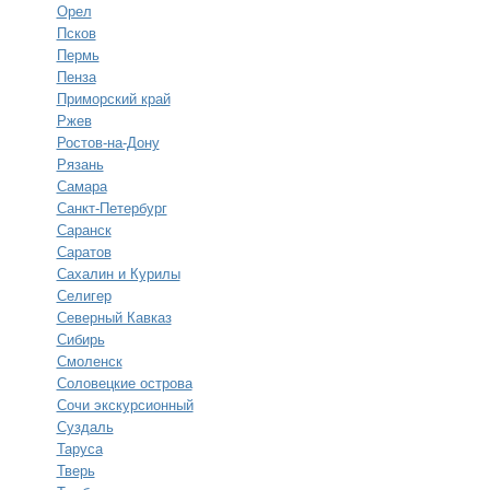
Орел
Псков
Пермь
Пенза
Приморский край
Ржев
Ростов-на-Дону
Рязань
Самара
Санкт-Петербург
Саранск
Саратов
Сахалин и Курилы
Селигер
Северный Кавказ
Сибирь
Смоленск
Соловецкие острова
Сочи экскурсионный
Суздаль
Таруса
Тверь