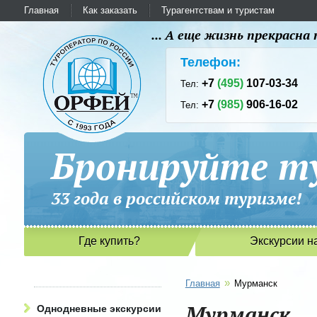
Главная
Как заказать
Турагентствам и туристам
... А еще жизнь прекрасн
Телефон:
+7
(495)
107-03-34
Тел:
+7
(985)
906-16-02
Тел:
Бронируйте ту
33 года в российском туриз
Где купить?
Экскурсии н
»
Главная
Мурманск
Мурманск
Однодневные экскурсии