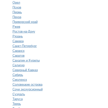
Орел
Псков
Пермь
Пенза
Приморский край
Ржев
Ростов-на-Дону
Рязань
Самара
Санкт-Петербург
Саранск
Саратов
Сахалин и Курилы
Селигер
Северный Кавказ
Сибирь
Смоленск
Соловецкие острова
Сочи экскурсионный
Суздаль
Таруса
Тверь