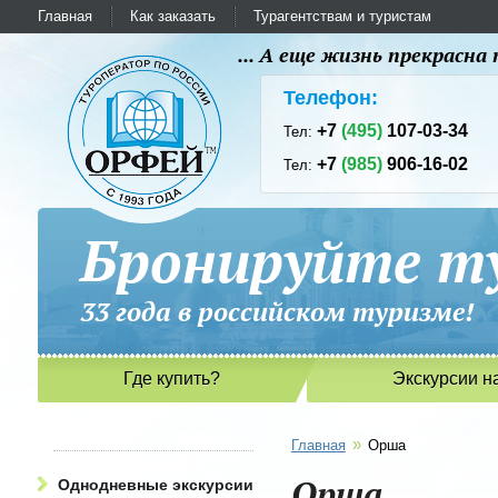
Главная
Как заказать
Турагентствам и туристам
... А еще жизнь прекрасн
Телефон:
+7
(495)
107-03-34
Тел:
+7
(985)
906-16-02
Тел:
Бронируйте ту
33 года в российском туриз
Где купить?
Экскурсии н
»
Главная
Орша
Орша
Однодневные экскурсии