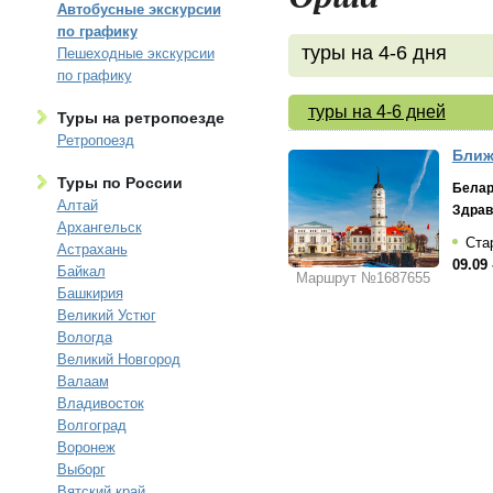
Автобусные экскурсии
по графику
туры на 4-6 дня
Пешеходные экскурсии
по графику
туры на 4-6 дней
Туры на ретропоезде
Ретропоезд
Ближ
Туры по России
Белар
Алтай
Здрав
Архангельск
Стар
Астрахань
09.09 
Байкал
Маршрут №1687655
Башкирия
Великий Устюг
Вологда
Великий Новгород
Валаам
Владивосток
Волгоград
Воронеж
Выборг
Вятский край