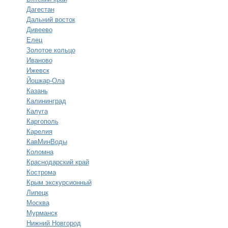
Дагестан
Дальний восток
Дивеево
Елец
Золотое кольцо
Иваново
Ижевск
Йошкар-Ола
Казань
Калининград
Калуга
Каргополь
Карелия
КавМинВоды
Коломна
Краснодарский край
Кострома
Крым экскурсионный
Липецк
Москва
Мурманск
Нижний Новгород