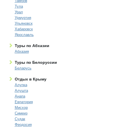
Тамбов
Тула
Урал
Удмуртия
Ульяновск
Хабаровск
Ярославль
Туры по Абхазии
Абхазия
Туры по Белоруссии
Беларусь
Отдых в Крыму
Алупка
Алушта
Анапа
Евпатория
Мисхор
Симеиз
Судак
Феодосия