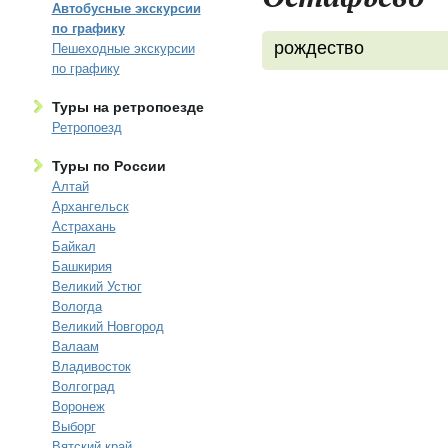
Автобусные экскурсии
по графику
рождество
Пешеходные экскурсии
по графику
Туры на ретропоезде
Ретропоезд
Туры по России
Алтай
Архангельск
Астрахань
Байкал
Башкирия
Великий Устюг
Вологда
Великий Новгород
Валаам
Владивосток
Волгоград
Воронеж
Выборг
Вятский край