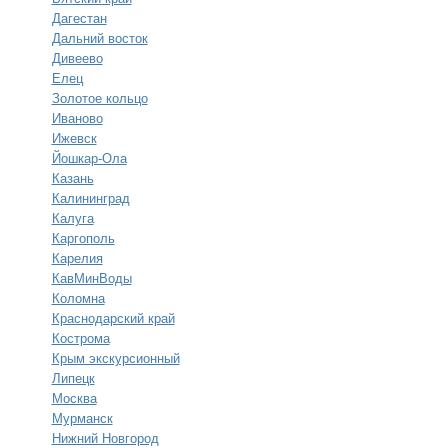
Дагестан
Дальний восток
Дивеево
Елец
Золотое кольцо
Иваново
Ижевск
Йошкар-Ола
Казань
Калининград
Калуга
Каргополь
Карелия
КавМинВоды
Коломна
Краснодарский край
Кострома
Крым экскурсионный
Липецк
Москва
Мурманск
Нижний Новгород