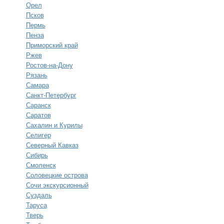
Орел
Псков
Пермь
Пенза
Приморский край
Ржев
Ростов-на-Дону
Рязань
Самара
Санкт-Петербург
Саранск
Саратов
Сахалин и Курилы
Селигер
Северный Кавказ
Сибирь
Смоленск
Соловецкие острова
Сочи экскурсионный
Суздаль
Таруса
Тверь