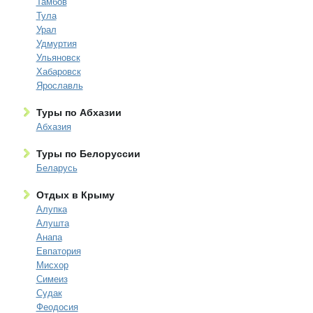
Тамбов
Тула
Урал
Удмуртия
Ульяновск
Хабаровск
Ярославль
Туры по Абхазии
Абхазия
Туры по Белоруссии
Беларусь
Отдых в Крыму
Алупка
Алушта
Анапа
Евпатория
Мисхор
Симеиз
Судак
Феодосия