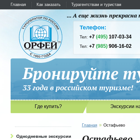
Главная
Как заказать
Турагентствам и туристам
... А еще жизнь прекрасн
Телефон:
+7
(495)
107-03-34
Тел:
+7
(985)
906-16-02
Тел:
Бронируйте ту
33 года в российском туриз
Где купить?
Экскурсии н
»
Главная
Остафьево
Остафьево
Однодневные экскурсии