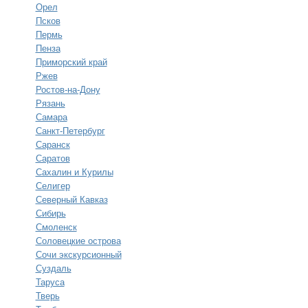
Орел
Псков
Пермь
Пенза
Приморский край
Ржев
Ростов-на-Дону
Рязань
Самара
Санкт-Петербург
Саранск
Саратов
Сахалин и Курилы
Селигер
Северный Кавказ
Сибирь
Смоленск
Соловецкие острова
Сочи экскурсионный
Суздаль
Таруса
Тверь