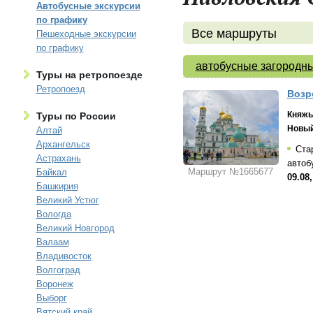
Автобусные экскурсии
по графику
Все маршруты
Пешеходные экскурсии
по графику
автобусные загородны
Туры на ретропоезде
Ретропоезд
Возр
Княжь
Туры по России
Новый
Алтай
Архангельск
Стар
Астрахань
автоб
Маршрут №1665677
Байкал
09.08,
Башкирия
Великий Устюг
Вологда
Великий Новгород
Валаам
Владивосток
Волгоград
Воронеж
Выборг
Вятский край