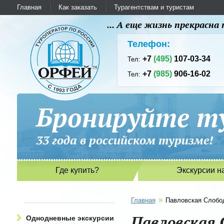
Главная
Как заказать
Турагентствам и туристам
... А еще жизнь прекрасн
Телефон:
+7
(495)
107-03-34
Тел:
+7
(985)
906-16-02
Тел:
Бронируйте ту
33 года в российском туриз
Где купить?
Экскурсии н
»
Главная
Павловская Слобо
Павловская 
Однодневные экскурсии