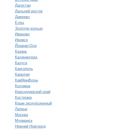
Дагестан
Дальний восток
Дивеево
Елец
Золотое кольцо
Иваново
Ижевск
Йошкар-Ола
Казань
Калининград
Калуга
Каргополь
Карелия
КавМинВоды
Коломна
Краснодарский край
Кострома
Крым экскурсионный
Липецк
Москва
Мурманск
Нижний Новгород