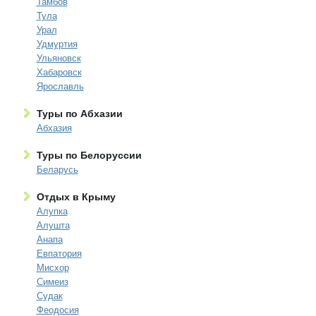
Тамбов
Тула
Урал
Удмуртия
Ульяновск
Хабаровск
Ярославль
Туры по Абхазии
Абхазия
Туры по Белоруссии
Беларусь
Отдых в Крыму
Алупка
Алушта
Анапа
Евпатория
Мисхор
Симеиз
Судак
Феодосия