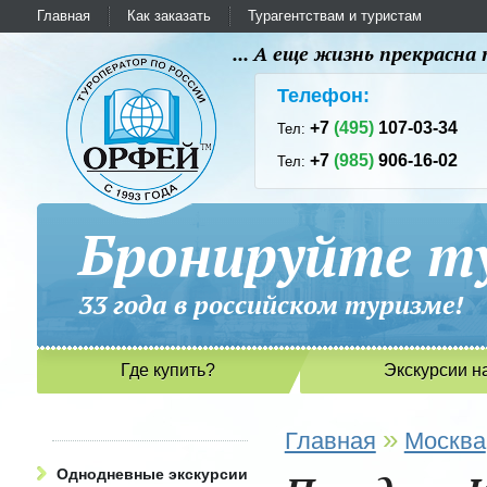
Главная
Как заказать
Турагентствам и туристам
... А еще жизнь прекрасн
Телефон:
+7
(495)
107-03-34
Тел:
+7
(985)
906-16-02
Тел:
Бронируйте ту
33 года в российском туриз
Где купить?
Экскурсии н
»
Главная
Москва
Однодневные экскурсии