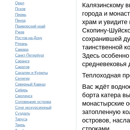
Орел
Калязинскому в
Псков
города и монас
Пермь
Пенза
храм и увидите
Приморский край
Скопину-Шуйско
Ржев
сохранившей дух
Ростов-на-Дону
Рязань
таинственной к
Самара
Здесь особенно 
Санкт-Петербург
Саранск
средневековья 
Саратов
Сахалин и Курилы
Теплоходная про
Селигер
Северный Кавказ
Вас ждёт водно
Сибирь
борта катера в
Смоленск
Соловецкие острова
монастырские ос
Сочи экскурсионный
затопленную ко
Суздаль
островов, насл
Таруса
Тверь
строками.