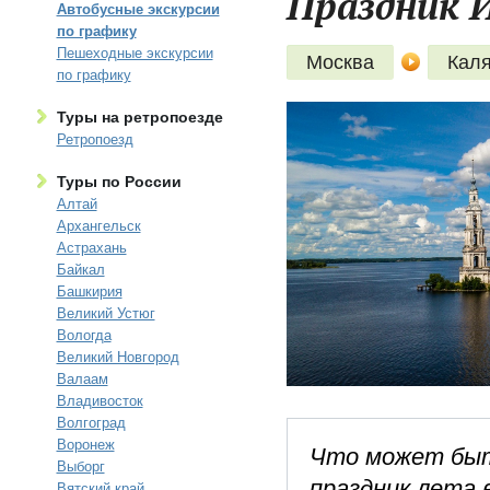
Праздник И
Автобусные экскурсии
по графику
Пешеходные экскурсии
Москва
Кал
по графику
Туры на ретропоезде
Ретропоезд
Туры по России
Алтай
Архангельск
Астрахань
Байкал
Башкирия
Великий Устюг
Вологда
Великий Новгород
Валаам
Владивосток
Волгоград
Воронеж
Что может быт
Выборг
праздник лета 
Вятский край