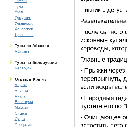
Тамбов
Тула
Пикник с дегуст
Урал
Удмуртия
Развлекательна
Ульяновск
Хабаровск
После сытного 
Ярославль
исконные купал
Туры по Абхазии
хороводы, котор
Абхазия
Главные традиц
Туры по Белоруссии
Беларусь
• Прыжки через 
перепрыгнуть, д
Отдых в Крыму
Алупка
если искры всле
Алушта
Анапа
• Народные гада
Евпатория
пустите его по 
Мисхор
Симеиз
• Очищающее об
Судак
встретить лето
Феодосия