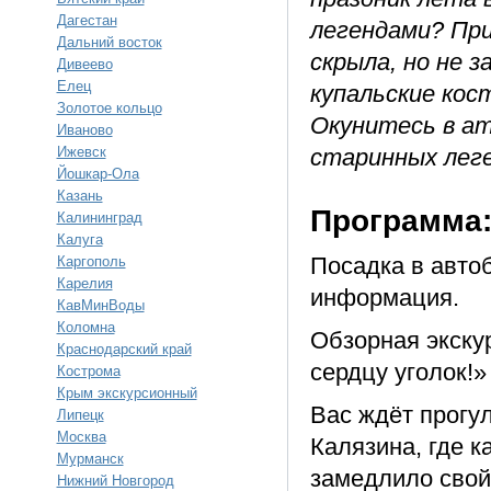
Дагестан
легендами? При
Дальний восток
скрыла, но не з
Дивеево
Елец
купальские кос
Золотое кольцо
Окунитесь в а
Иваново
Ижевск
старинных леге
Йошкар-Ола
Казань
Программа
Калининград
Калуга
Посадка в автоб
Каргополь
Карелия
информация.
КавМинВоды
Коломна
Обзорная экскур
Краснодарский край
сердцу уголок!»
Кострома
Крым экскурсионный
Вас ждёт прогу
Липецк
Москва
Калязина, где 
Мурманск
замедлило свой
Нижний Новгород