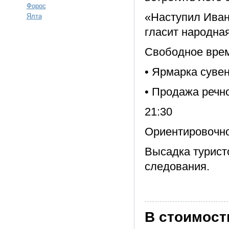
Форос
«Наступил Иван 
Ялта
гласит народная
Свободное вре
• Ярмарка суве
• Продажа речн
21:30
Ориентировочно
Высадка турист
следования.
В стоимост