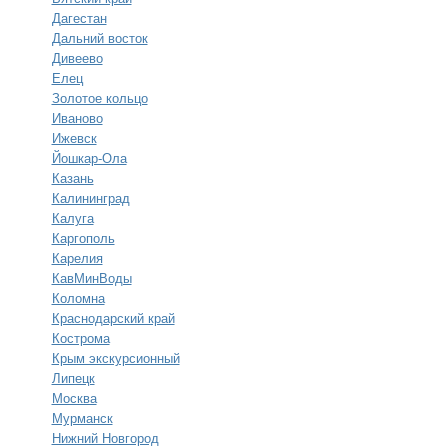
Дагестан
Дальний восток
Дивеево
Елец
Золотое кольцо
Иваново
Ижевск
Йошкар-Ола
Казань
Калининград
Калуга
Каргополь
Карелия
КавМинВоды
Коломна
Краснодарский край
Кострома
Крым экскурсионный
Липецк
Москва
Мурманск
Нижний Новгород