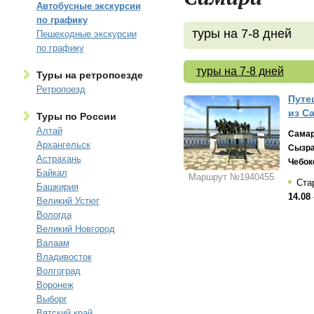
Автобусные экскурсии
по графику
туры на 7-8 дней
Пешеходные экскурсии
по графику
туры на 7-8 дней
Туры на ретропоезде
Ретропоезд
Путе
из С
Туры по России
Алтай
Сама
Архангельск
Сызр
Астрахань
Чебок
Байкал
Маршрут №1940455
Стар
Башкирия
14.08 
Великий Устюг
Вологда
Великий Новгород
Валаам
Владивосток
Волгоград
Воронеж
Выборг
Вятский край