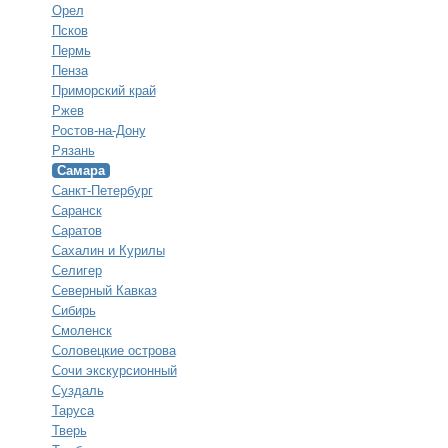
Орел
Псков
Пермь
Пенза
Приморский край
Ржев
Ростов-на-Дону
Рязань
Самара
Санкт-Петербург
Саранск
Саратов
Сахалин и Курилы
Селигер
Северный Кавказ
Сибирь
Смоленск
Соловецкие острова
Сочи экскурсионный
Суздаль
Таруса
Тверь