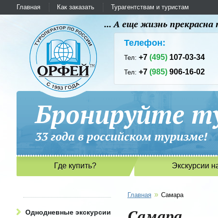
Главная
Как заказать
Турагентствам и туристам
... А еще жизнь прекрасн
Телефон:
+7
(495)
107-03-34
Тел:
+7
(985)
906-16-02
Тел:
Бронируйте ту
33 года в российском туриз
Где купить?
Экскурсии н
»
Главная
Самара
Самара
Однодневные экскурсии