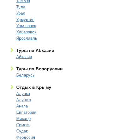
Тамбов
Тула
Урал
Удмуртия
Ульяновск
Хабаровск
Ярославль
Туры по Абхазии
Абхазия
Туры по Белоруссии
Беларусь
Отдых в Крыму
Алупка
Алушта
Анапа
Евпатория
Мисхор
Симеиз
Судак
Феодосия