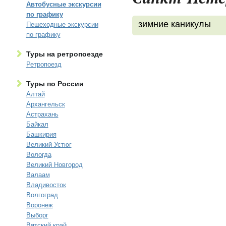
Автобусные экскурсии
по графику
зимние каникулы
Пешеходные экскурсии
по графику
Туры на ретропоезде
Ретропоезд
Туры по России
Алтай
Архангельск
Астрахань
Байкал
Башкирия
Великий Устюг
Вологда
Великий Новгород
Валаам
Владивосток
Волгоград
Воронеж
Выборг
Вятский край