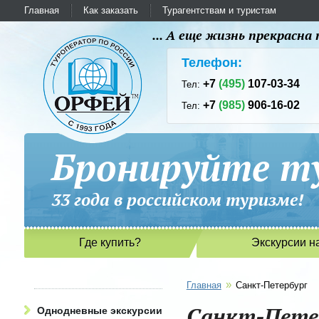
Главная
Как заказать
Турагентствам и туристам
... А еще жизнь прекрасн
Телефон:
+7
(495)
107-03-34
Тел:
+7
(985)
906-16-02
Тел:
Бронируйте ту
33 года в российском туриз
Где купить?
Экскурсии н
»
Главная
Санкт-Петербург
Санкт-Пете
Однодневные экскурсии