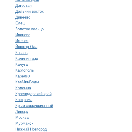
Дагестан
Дальний восток
Дивеево
Елец
Золотое кольцо
Иваново
Ижевск
Йошкар-Ола
Казань
Калининград
Калуга
Каргополь
Карелия
КавМинВоды
Коломна
Краснодарский край
Кострома
Крым экскурсионный
Липецк
Москва
Мурманск
Нижний Новгород