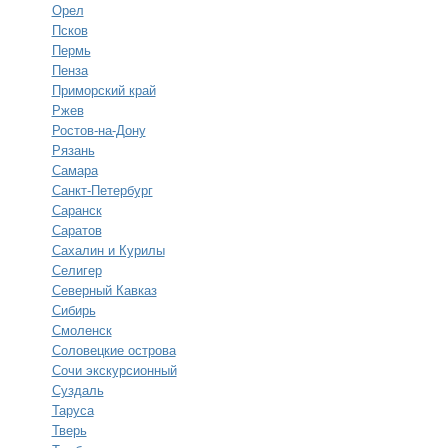
Орел
Псков
Пермь
Пенза
Приморский край
Ржев
Ростов-на-Дону
Рязань
Самара
Санкт-Петербург
Саранск
Саратов
Сахалин и Курилы
Селигер
Северный Кавказ
Сибирь
Смоленск
Соловецкие острова
Сочи экскурсионный
Суздаль
Таруса
Тверь