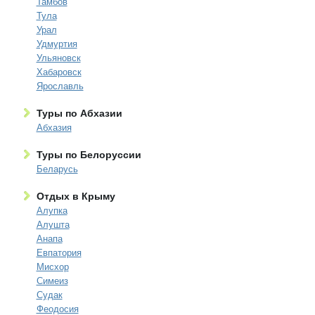
Тамбов
Тула
Урал
Удмуртия
Ульяновск
Хабаровск
Ярославль
Туры по Абхазии
Абхазия
Туры по Белоруссии
Беларусь
Отдых в Крыму
Алупка
Алушта
Анапа
Евпатория
Мисхор
Симеиз
Судак
Феодосия