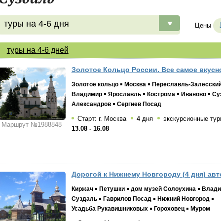
туры на 4-6 дня
Цены
туры на 4-6 дней
Золотое Кольцо России. Все самое вкусно
Золотое кольцо
Москва
Переславль-Залесски
Владимир
Ярославль
Кострома
Иваново
Су
Александров
Сергиев Посад
Старт: г. Москва
4 дня
экскурсионные тур
Маршрут №1988848
13.08 - 16.08
Дорогой к Нижнему Новгороду (4 дня) авт
Киржач
Петушки
дом музей Солоухина
Влади
Суздаль
Гаврилов Посад
Нижний Новгород
Усадьба Рукавишниковых
Гороховец
Муром