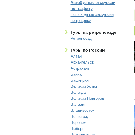
Автобусные экскурсии
по графику
Пешеходные экскурсии
по графику
Туры на ретропоезде
Ретропоезд
Туры по России
Алтай
Архангельск
Астрахань
Байкал
Башкирия
Великий Устюг
Вологда
Великий Новгород
Валаам
Владивосток
Волгоград
Воронеж
Выборг
Вятский край