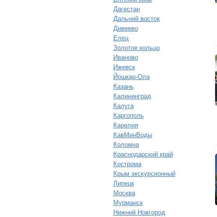
Дагестан
Дальний восток
Дивеево
Елец
Золотое кольцо
Иваново
Ижевск
Йошкар-Ола
Казань
Калининград
Калуга
Каргополь
Карелия
КавМинВоды
Коломна
Краснодарский край
Кострома
Крым экскурсионный
Липецк
Москва
Мурманск
Нижний Новгород