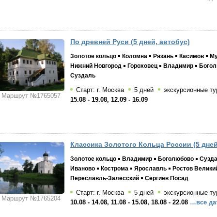
По древней Руси (5 дней, автобус)
Золотое кольцо
Коломна
Рязань
Касимов
М
Нижний Новгород
Гороховец
Владимир
Богол
Суздаль
Старт: г. Москва
5 дней
экскурсионные ту
Маршрут №1765057
15.08 - 19.08, 12.09 - 16.09
Классика Золотого Кольца России (5 дней
Золотое кольцо
Владимир
Боголюбово
Сузд
Иваново
Кострома
Ярославль
Ростов Велики
Переславль-Залесский
Сергиев Посад
Старт: г. Москва
5 дней
экскурсионные ту
Маршрут №1765204
10.08 - 14.08, 11.08 - 15.08, 18.08 - 22.08
…все да