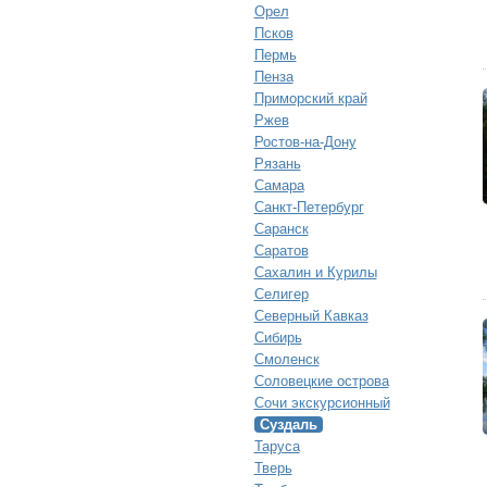
Орел
Псков
Пермь
Пенза
Приморский край
Ржев
Ростов-на-Дону
Рязань
Самара
Санкт-Петербург
Саранск
Саратов
Сахалин и Курилы
Селигер
Северный Кавказ
Сибирь
Смоленск
Соловецкие острова
Сочи экскурсионный
Суздаль
Таруса
Тверь