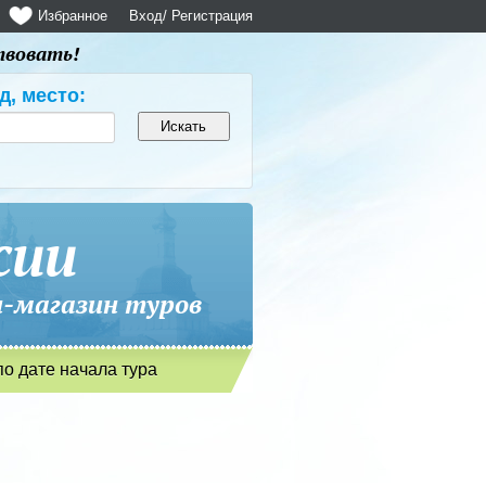
Избранное
Вход
/ Регистрация
твовать!
д, место:
сии
магазин туров
по дате начала тура