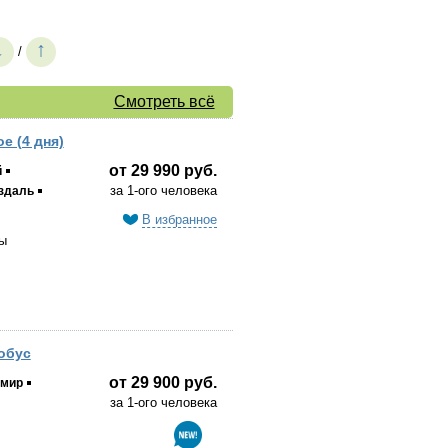
↓
↑
/
Смотреть всё
е (4 дня)
от 29 990 руб.
й
за 1-ого человека
здаль
В избранное
ы
обус
от 29 900 руб.
мир
за 1-ого человека