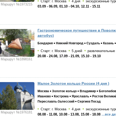
Старт: г. Москва
4 дня
экскурсионные тур
Маршрут №1973215
03.09 - 06.09, 01.10 - 04.10, 12.11 - 15.11
Гастрономическое путешествие в Поволжь
автобус)
Бондарня
Нижний Новгород
Суздаль
Казань
Старт: г. Москва
5 дней
развлекательные
20.08 - 24.08, 17.09 - 21.09, 15.10 - 19.10
Маршрут №1898161
Малое Золотое кольцо России (4 дня )
Москва
Золотое кольцо
Владимир
Боголюбо
Иваново
Кострома
Ярославль
Ростов Велики
Переславль-Залесский
Сергиев Посад
Старт: г. Москва
4 дня
экскурсионные тур
Маршрут №1976181
08.08 - 11.08, 10.08 - 13.08, 15.08 - 18.08
…все да