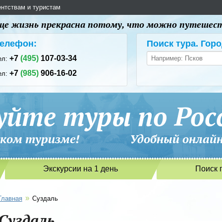
ентствам и туристам
 еще жизнь прекрасна потому, что можно путешес
елефон:
Поиск тура. Горо
+7
(495)
107-03-34
ел:
+7
(985)
906-16-02
ел:
уйте туры по Рос
сийском туризме! Удобный онлайн-
Экскурсии на 1 день
Поиск 
»
Главная
Суздаль
Суздаль