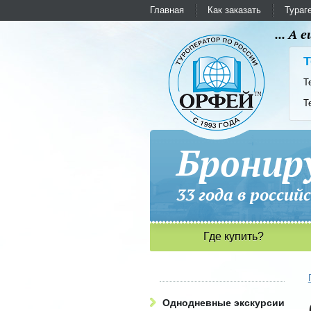
Главная
Как заказать
Тураг
... А
Т
Т
Т
Бронир
33 года в рос
Где купить?
Однодневные экскурсии