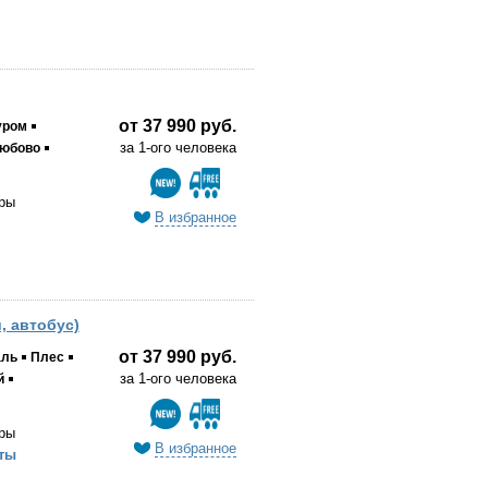
от 37 990 руб.
уром
за 1-ого человека
юбово
ры
В избранное
, автобус)
от 37 990 руб.
аль
Плес
за 1-ого человека
й
ры
В избранное
ты