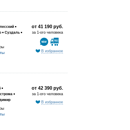
от 41 190 руб.
лесский
за 1-ого человека
о
Суздаль
ры
В избранное
ты
от 42 390 руб.
й
за 1-ого человека
строма
димир
В избранное
ры
ты