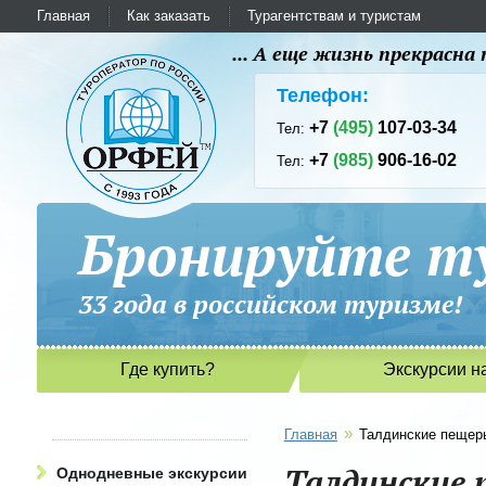
Главная
Как заказать
Турагентствам и туристам
... А еще жизнь прекрасн
Телефон:
+7
(495)
107-03-34
Тел:
+7
(985)
906-16-02
Тел:
Бронируйте ту
33 года в российском туриз
Где купить?
Экскурсии н
»
Главная
Талдинские пещер
Талдинские 
Однодневные экскурсии