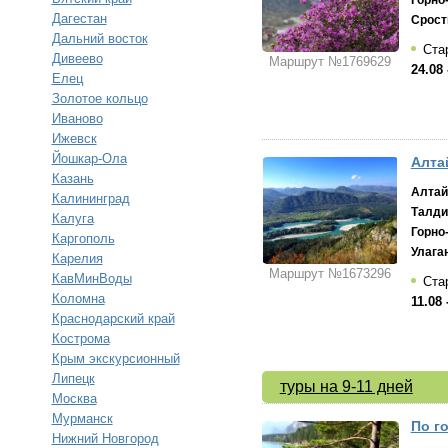
Горно
Дагестан
Срост
Дальний восток
Стар
Дивеево
Маршрут №1769629
24.08 
Елец
Золотое кольцо
Иваново
Ижевск
Йошкар-Ола
Алта
Казань
Алтай
Калининград
Талди
Калуга
Горно
Каргополь
Улага
Карелия
Маршрут №1673296
КавМинВоды
Стар
Коломна
11.08 
Краснодарский край
Кострома
Крым экскурсионный
Липецк
туры на 9-11 дней
Москва
Мурманск
По г
Нижний Новгород