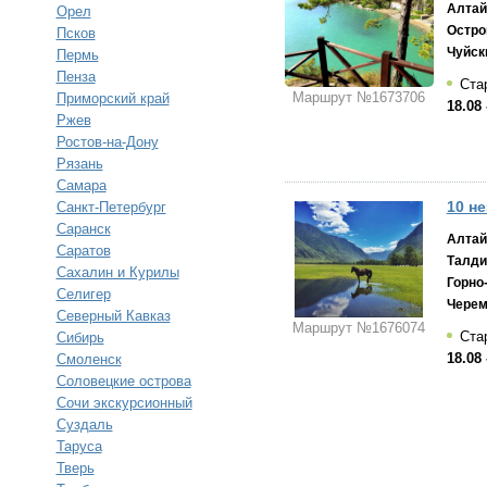
Алтай
Орел
Остро
Псков
Чуйск
Пермь
Пенза
Стар
Маршрут №1673706
Приморский край
18.08 
Ржев
Ростов-на-Дону
Рязань
Самара
10 н
Санкт-Петербург
Саранск
Алтай
Саратов
Талди
Сахалин и Курилы
Горно
Селигер
Черем
Северный Кавказ
Маршрут №1676074
Стар
Сибирь
18.08 
Смоленск
Соловецкие острова
Сочи экскурсионный
Суздаль
Таруса
Тверь