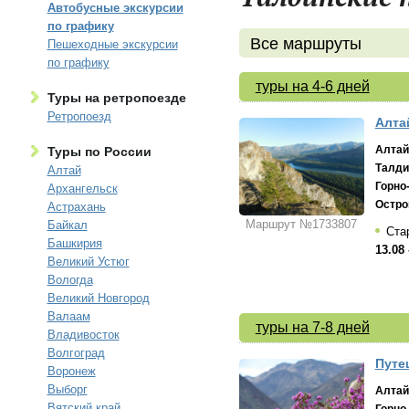
Автобусные экскурсии
по графику
Все маршруты
Пешеходные экскурсии
по графику
туры на 4-6 дней
Туры на ретропоезде
Ретропоезд
Алта
Алтай
Туры по России
Талди
Алтай
Горно
Архангельск
Остро
Астрахань
Маршрут №1733807
Байкал
Стар
Башкирия
13.08 
Великий Устюг
Вологда
Великий Новгород
Валаам
туры на 7-8 дней
Владивосток
Волгоград
Путе
Воронеж
Выборг
Алтай
Вятский край