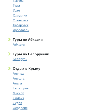
Тамбов
Тула
Урал
Удмуртия
Ульяновск
Хабаровск
Ярославль
Туры по Абхазии
Абхазия
Туры по Белоруссии
Беларусь
Отдых в Крыму
Алупка
Алушта
Анапа
Евпатория
Мисхор
Симеиз
Судак
Феодосия