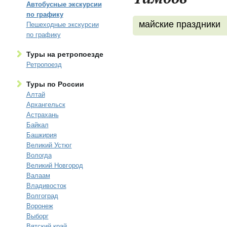
Автобусные экскурсии
по графику
майские праздники
Пешеходные экскурсии
по графику
Туры на ретропоезде
Ретропоезд
Туры по России
Алтай
Архангельск
Астрахань
Байкал
Башкирия
Великий Устюг
Вологда
Великий Новгород
Валаам
Владивосток
Волгоград
Воронеж
Выборг
Вятский край