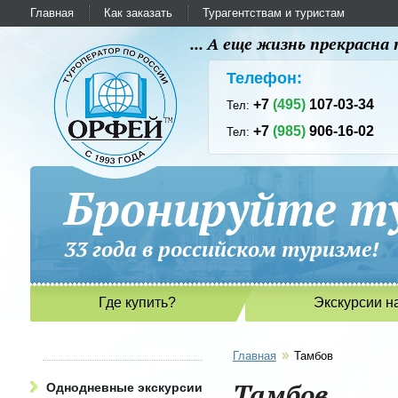
Главная
Как заказать
Турагентствам и туристам
... А еще жизнь прекрасн
Телефон:
+7
(495)
107-03-34
Тел:
+7
(985)
906-16-02
Тел:
Бронируйте ту
33 года в российском туриз
Где купить?
Экскурсии н
»
Главная
Тамбов
Тамбов
Однодневные экскурсии