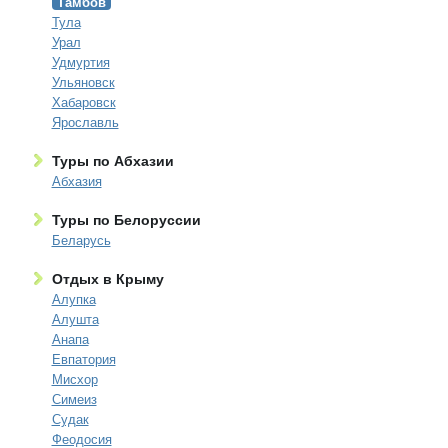
Тамбов
Тула
Урал
Удмуртия
Ульяновск
Хабаровск
Ярославль
Туры по Абхазии
Абхазия
Туры по Белоруссии
Беларусь
Отдых в Крыму
Алупка
Алушта
Анапа
Евпатория
Мисхор
Симеиз
Судак
Феодосия