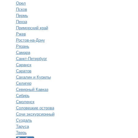
Орел
Псков
Пермь
Пенза
Приморский край
Ржев
Ростов-на-Дону
Рязань
Самара
Санкт-Петербург
Саранск
Саратов
Сахалин и Курилы
Селигер
Северный Кавказ
Сибирь
Смоленск
Соловецкие острова
Сочи экскурсионный
Суздаль
Таруса
Тверь