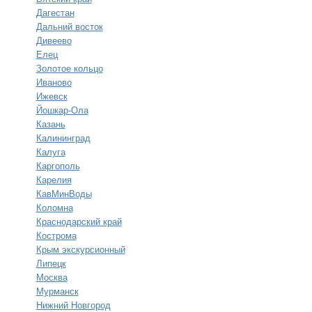
Дагестан
Дальний восток
Дивеево
Елец
Золотое кольцо
Иваново
Ижевск
Йошкар-Ола
Казань
Калининград
Калуга
Каргополь
Карелия
КавМинВоды
Коломна
Краснодарский край
Кострома
Крым экскурсионный
Липецк
Москва
Мурманск
Нижний Новгород