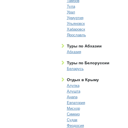
Тамбов
Тула
Урал
Удмуртия
Ульяновск
Хабаровск
Ярославль
Туры по Абхазии
Абхазия
Туры по Белоруссии
Беларусь
Отдых в Крыму
Алупка
Алушта
Анапа
Евпатория
Мисхор
Симеиз
Судак
Феодосия