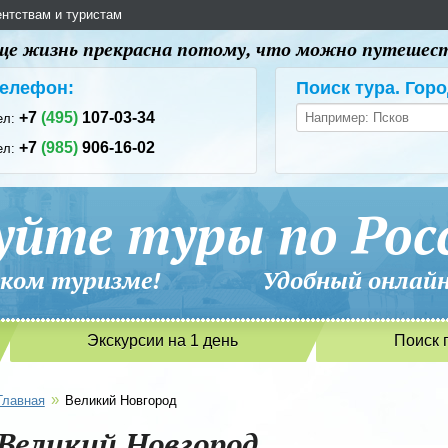
ентствам и туристам
 еще жизнь прекрасна потому, что можно путешес
елефон:
Поиск тура. Горо
+7
(495)
107-03-34
ел:
+7
(985)
906-16-02
ел:
уйте туры по Рос
сийском туризме! Удобный онлайн-
Экскурсии на 1 день
Поиск 
»
Главная
Великий Новгород
Великий Новгород