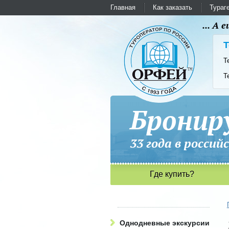
Главная
Как заказать
Тураг
... А
Т
Т
Т
Бронир
33 года в рос
Где купить?
Однодневные экскурсии