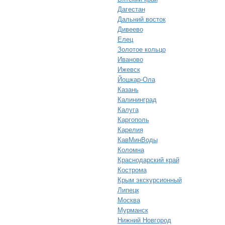
Дагестан
Дальний восток
Дивеево
Елец
Золотое кольцо
Иваново
Ижевск
Йошкар-Ола
Казань
Калининград
Калуга
Каргополь
Карелия
КавМинВоды
Коломна
Краснодарский край
Кострома
Крым экскурсионный
Липецк
Москва
Мурманск
Нижний Новгород