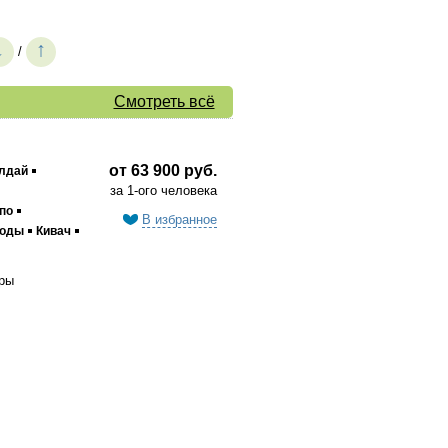
↓
↑
/
Смотреть всё
от 63 900 руб.
лдай
за 1-ого человека
по
В избранное
воды
Кивач
ры