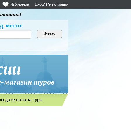
Избранное
Вход
/ Регистрация
твовать!
д, место:
сии
магазин туров
по дате начала тура