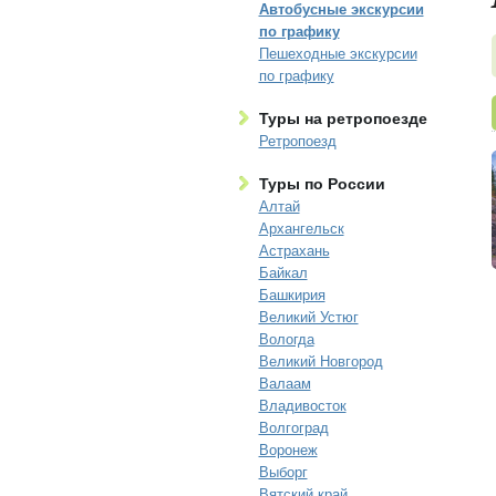
Автобусные экскурсии
по графику
Пешеходные экскурсии
по графику
Туры на ретропоезде
Ретропоезд
Туры по России
Алтай
Архангельск
Астрахань
Байкал
Башкирия
Великий Устюг
Вологда
Великий Новгород
Валаам
Владивосток
Волгоград
Воронеж
Выборг
Вятский край