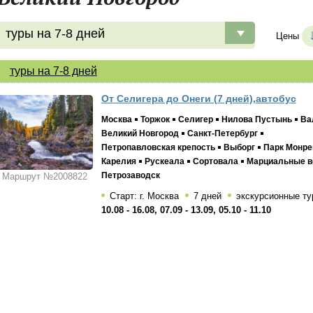
туры на 7-8 дней
Цены
туры на 7-8 дней
От Селигера до Онеги (7 дней),автобус
Москва
Торжок
Селигер
Нилова Пустынь
Ва
Великий Новгород
Санкт-Петербург
Петропавловская крепость
Выборг
Парк Монре
Карелия
Рускеала
Сортовала
Марциальные 
Петрозаводск
Маршрут №2008822
Старт: г. Москва
7 дней
экскурсионные ту
10.08 - 16.08, 07.09 - 13.09, 05.10 - 11.10