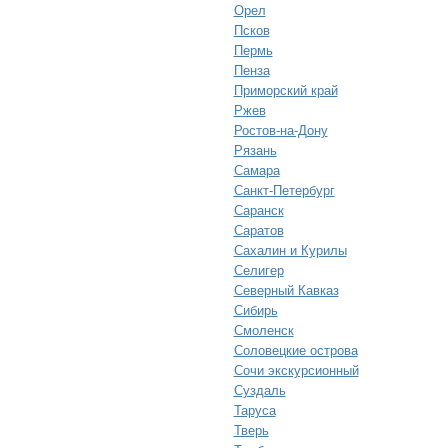
Орел
Псков
Пермь
Пенза
Приморский край
Ржев
Ростов-на-Дону
Рязань
Самара
Санкт-Петербург
Саранск
Саратов
Сахалин и Курилы
Селигер
Северный Кавказ
Сибирь
Смоленск
Соловецкие острова
Сочи экскурсионный
Суздаль
Таруса
Тверь