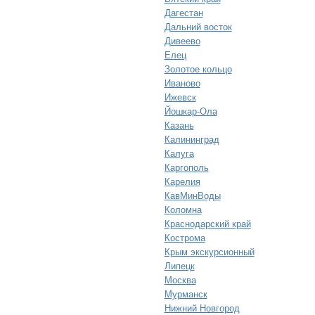
Дагестан
Дальний восток
Дивеево
Елец
Золотое кольцо
Иваново
Ижевск
Йошкар-Ола
Казань
Калининград
Калуга
Каргополь
Карелия
КавМинВоды
Коломна
Краснодарский край
Кострома
Крым экскурсионный
Липецк
Москва
Мурманск
Нижний Новгород