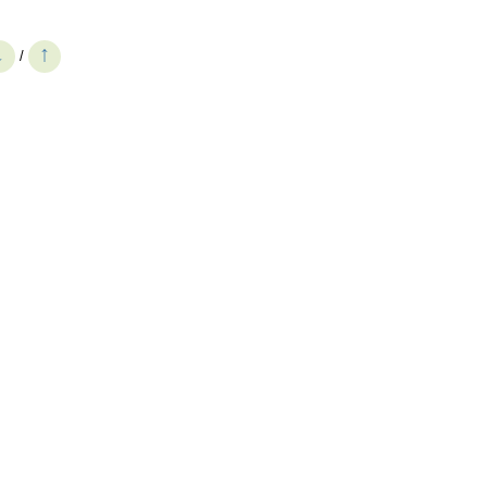
↓
↑
/