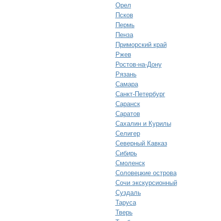
Орел
Псков
Пермь
Пенза
Приморский край
Ржев
Ростов-на-Дону
Рязань
Самара
Санкт-Петербург
Саранск
Саратов
Сахалин и Курилы
Селигер
Северный Кавказ
Сибирь
Смоленск
Соловецкие острова
Сочи экскурсионный
Суздаль
Таруса
Тверь