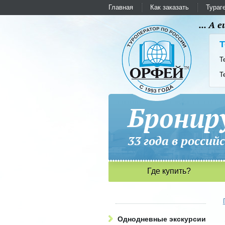
Главная
Как заказать
Тураг
... А
Т
Т
Т
Бронир
33 года в рос
Где купить?
Однодневные экскурсии