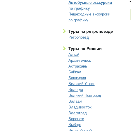
Автобусные экскурсии
по графику
Пешеходные экскурсии
по графику
Туры на ретропоезде
Ретропоезд
Туры по России
Алтай
Архангельск
Астрахань
Байкал
Башкирия
Великий Устюг
Вологда
Великий Новгород
Валаам
Владивосток
Волгоград
Воронеж
Выборг
Вятский край