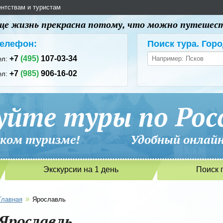
ентствам и туристам
 еще жизнь прекрасна потому, что можно путешес
елефон:
Поиск тура. Горо
+7
(495)
107-03-34
ел:
+7
(985)
906-16-02
ел:
уйте туры по Рос
сийском туризме! Удобный онлайн-
Экскурсии на 1 день
Поиск 
»
Главная
Ярославль
Ярославль