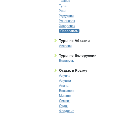
Тамбов
Тула
Урал
Удмуртия
Ульяновск
Хабаровск
Ярославль
Туры по Абхазии
Абхазия
Туры по Белоруссии
Беларусь
Отдых в Крыму
Алупка
Алушта
Анапа
Евпатория
Мисхор
Симеиз
Судак
Феодосия