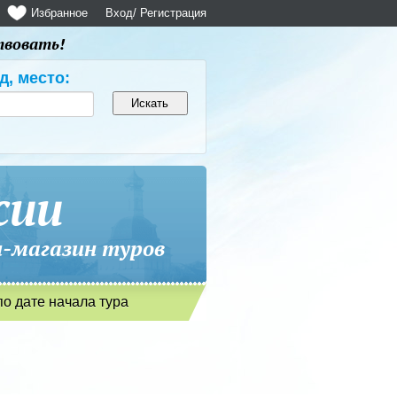
Избранное
Вход
/ Регистрация
твовать!
д, место:
сии
магазин туров
по дате начала тура