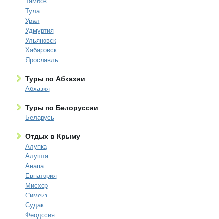
Тамбов
Тула
Урал
Удмуртия
Ульяновск
Хабаровск
Ярославль
Туры по Абхазии
Абхазия
Туры по Белоруссии
Беларусь
Отдых в Крыму
Алупка
Алушта
Анапа
Евпатория
Мисхор
Симеиз
Судак
Феодосия