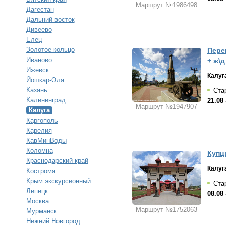
Маршрут №1986498
Дагестан
Дальний восток
Дивеево
Елец
Золотое кольцо
Пере
Иваново
+ ж\д
Ижевск
Калуг
Йошкар-Ола
Казань
Стар
Калининград
21.08 
Маршрут №1947907
Калуга
Каргополь
Карелия
КавМинВоды
Коломна
Купц
Краснодарский край
Калуг
Кострома
Крым экскурсионный
Стар
Липецк
08.08 
Москва
Маршрут №1752063
Мурманск
Нижний Новгород