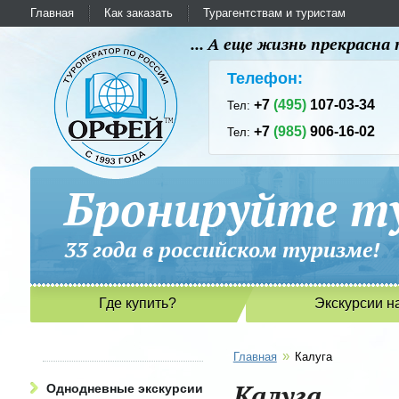
Главная
Как заказать
Турагентствам и туристам
... А еще жизнь прекрасн
Телефон:
+7
(495)
107-03-34
Тел:
+7
(985)
906-16-02
Тел:
Бронируйте ту
33 года в российском туриз
Где купить?
Экскурсии н
»
Главная
Калуга
Калуга
Однодневные экскурсии