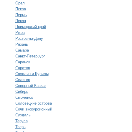
Орел
Псков
Пермь
Пенза
Приморский край
Ржев
Ростов-на-Дону
Рязань
Самара
Санкт-Петербург
Саранск
Саратов
Сахалин и Курилы
Селигер
Северный Кавказ
Сибирь
Смоленск
Соловецкие острова
Сочи экскурсионный
Суздаль
Таруса
Тверь