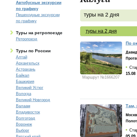
Автобусные экскурсии
по графику
туры на 2 дня
Пешеходные экскурсии
по графику
туры на 2 дня
Туры на ретропоезде
Ретропоезд
По ок
Туры по России
Давид
Алтай
Протв
Архангельск
Стар
Астрахань
15.08 
Байкал
Маршрут №1666207
Башкирия
Великий Устюг
Вологда
Великий Новгород
Там, 
Валаам
Владивосток
Москв
Волгоград
Полот
Воронеж
Стар
Выборг
05.09 
Вятский край