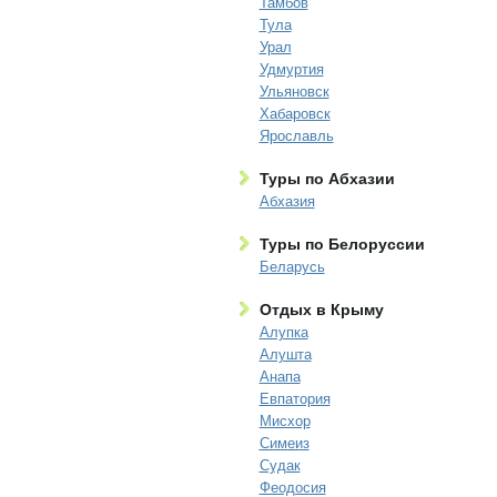
Тамбов
Тула
Урал
Удмуртия
Ульяновск
Хабаровск
Ярославль
Туры по Абхазии
Абхазия
Туры по Белоруссии
Беларусь
Отдых в Крыму
Алупка
Алушта
Анапа
Евпатория
Мисхор
Симеиз
Судак
Феодосия