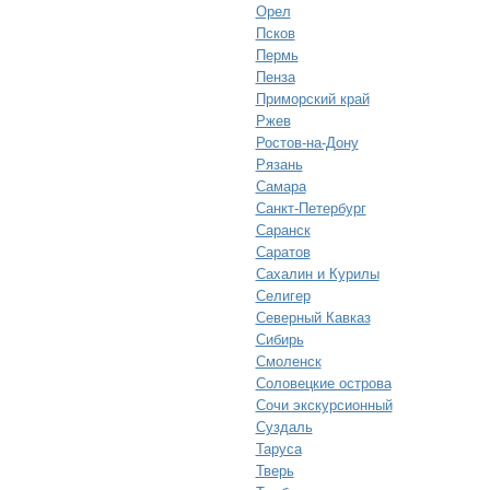
Орел
Псков
Пермь
Пенза
Приморский край
Ржев
Ростов-на-Дону
Рязань
Самара
Санкт-Петербург
Саранск
Саратов
Сахалин и Курилы
Селигер
Северный Кавказ
Сибирь
Смоленск
Соловецкие острова
Сочи экскурсионный
Суздаль
Таруса
Тверь