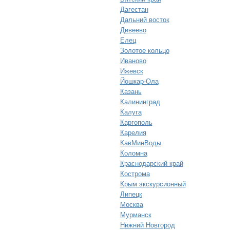
Дагестан
Дальний восток
Дивеево
Елец
Золотое кольцо
Иваново
Ижевск
Йошкар-Ола
Казань
Калининград
Калуга
Каргополь
Карелия
КавМинВоды
Коломна
Краснодарский край
Кострома
Крым экскурсионный
Липецк
Москва
Мурманск
Нижний Новгород