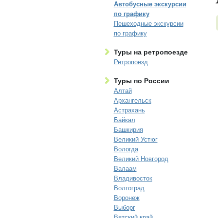
Автобусные экскурсии
по графику
Пешеходные экскурсии
по графику
Туры на ретропоезде
Ретропоезд
Туры по России
Алтай
Архангельск
Астрахань
Байкал
Башкирия
Великий Устюг
Вологда
Великий Новгород
Валаам
Владивосток
Волгоград
Воронеж
Выборг
Вятский край