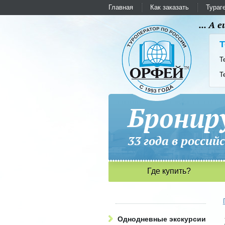
Главная
Как заказать
Тураг
... А
Т
Т
Т
Бронир
33 года в рос
Где купить?
Однодневные экскурсии