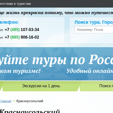
ентствам и туристам
 еще жизнь прекрасна потому, что можно путешес
елефон:
Поиск тура. Горо
+7
(495)
107-03-34
ел:
+7
(985)
906-16-02
ел:
уйте туры по Рос
сийском туризме! Удобный онлайн-
Экскурсии на 1 день
Поиск 
»
Главная
Красноусольский
Красноусольский