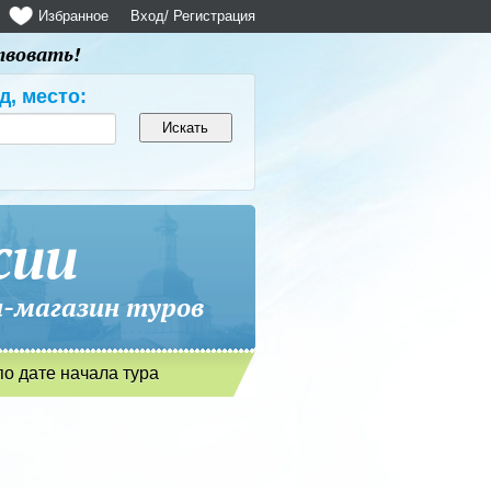
Избранное
Вход
/ Регистрация
твовать!
д, место:
сии
магазин туров
по дате начала тура