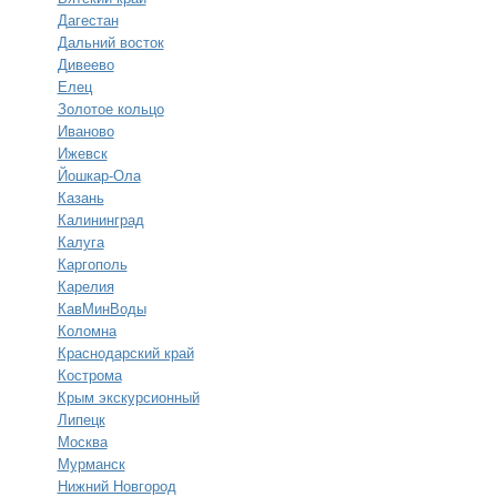
Дагестан
Дальний восток
Дивеево
Елец
Золотое кольцо
Иваново
Ижевск
Йошкар-Ола
Казань
Калининград
Калуга
Каргополь
Карелия
КавМинВоды
Коломна
Краснодарский край
Кострома
Крым экскурсионный
Липецк
Москва
Мурманск
Нижний Новгород