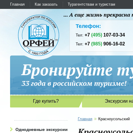
Главная
Как заказать
Турагентствам и туристам
... А еще жизнь прекрасн
Телефон:
+7
(495)
107-03-34
Тел:
+7
(985)
906-16-02
Тел:
Бронируйте ту
33 года в российском туриз
Где купить?
Экскурсии н
»
Главная
Красноусольский
Красноусоль
Однодневные экскурсии