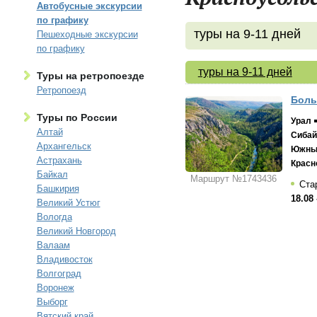
Автобусные экскурсии
по графику
туры на 9-11 дней
Пешеходные экскурсии
по графику
туры на 9-11 дней
Туры на ретропоезде
Ретропоезд
Боль
Туры по России
Урал
Алтай
Сибай
Архангельск
Южны
Астрахань
Красн
Байкал
Маршрут №1743436
Стар
Башкирия
18.08 
Великий Устюг
Вологда
Великий Новгород
Валаам
Владивосток
Волгоград
Воронеж
Выборг
Вятский край