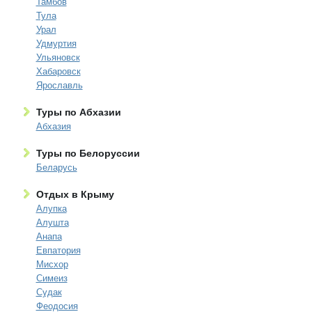
Тамбов
Тула
Урал
Удмуртия
Ульяновск
Хабаровск
Ярославль
Туры по Абхазии
Абхазия
Туры по Белоруссии
Беларусь
Отдых в Крыму
Алупка
Алушта
Анапа
Евпатория
Мисхор
Симеиз
Судак
Феодосия