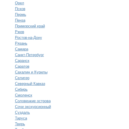
Орел
Псков
Пермь
Пенза
Приморский край
Ржев
Ростов-на-Дону
Рязань
Самара
Санкт-Петербург
Саранск
Саратов
Сахалин и Курилы
Селигер
Северный Кавказ
Сибирь
Смоленск
Соловецкие острова
Сочи экскурсионный
Суздаль
Таруса
Тверь