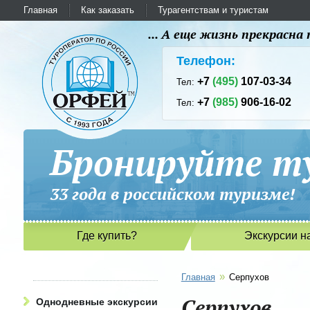
Главная
Как заказать
Турагентствам и туристам
... А еще жизнь прекрасн
Телефон:
+7
(495)
107-03-34
Тел:
+7
(985)
906-16-02
Тел:
Бронируйте ту
33 года в российском туриз
Где купить?
Экскурсии н
»
Главная
Серпухов
Серпухов
Однодневные экскурсии