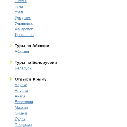
Тамбов
Тула
Урал
Удмуртия
Ульяновск
Хабаровск
Ярославль
Туры по Абхазии
Абхазия
Туры по Белоруссии
Беларусь
Отдых в Крыму
Алупка
Алушта
Анапа
Евпатория
Мисхор
Симеиз
Судак
Феодосия