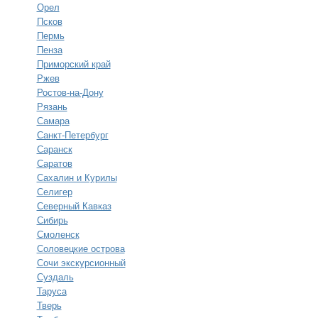
Орел
Псков
Пермь
Пенза
Приморский край
Ржев
Ростов-на-Дону
Рязань
Самара
Санкт-Петербург
Саранск
Саратов
Сахалин и Курилы
Селигер
Северный Кавказ
Сибирь
Смоленск
Соловецкие острова
Сочи экскурсионный
Суздаль
Таруса
Тверь