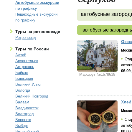
Автобусные экскурсии
по графику
автобусные загород
Пешеходные экскурсии
по графику
автобусные загородны
Туры на ретропоезде
Ретропоезд
Окск
Туры по России
Москв
Алтай
Стар
Архангельск
автоб
Астрахань
06.09,
Байкал
Маршрут №1678639
Башкирия
Великий Устюг
Вологда
Великий Новгород
Хлеб
Валаам
Владивосток
Москв
Волгоград
Стар
Воронеж
автоб
Выборг
08.08,
Вятский край