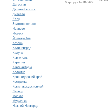
Маршрут №1872668
Дагестан
Дальний восток
Дивеево
Елец
Золотое кольцо
Иваново
Ижевск
Йошкар-Ола
Казань
Калининград
Калуга
Каргополь
Карелия
КавМинВоды
Коломна
Краснодарский край
Кострома
Крым экскурсионный
Липецк
Москва
Мурманск
Нижний Новгород