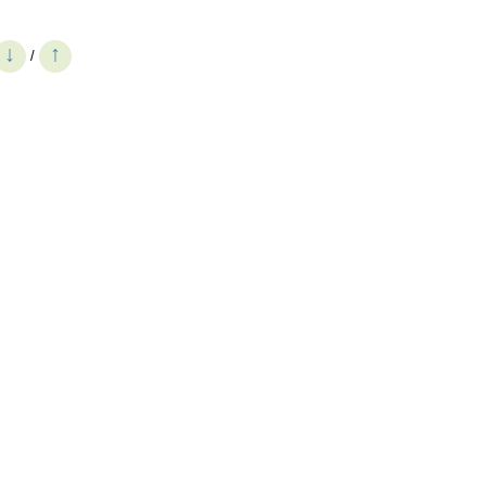
↓
↑
/