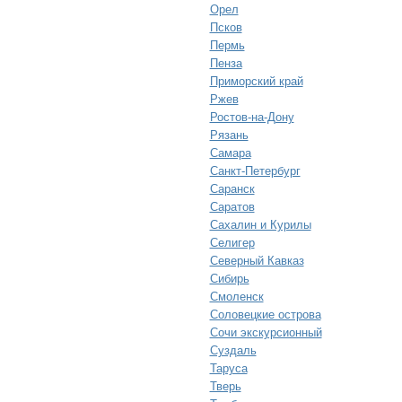
Орел
Псков
Пермь
Пенза
Приморский край
Ржев
Ростов-на-Дону
Рязань
Самара
Санкт-Петербург
Саранск
Саратов
Сахалин и Курилы
Селигер
Северный Кавказ
Сибирь
Смоленск
Соловецкие острова
Сочи экскурсионный
Суздаль
Таруса
Тверь