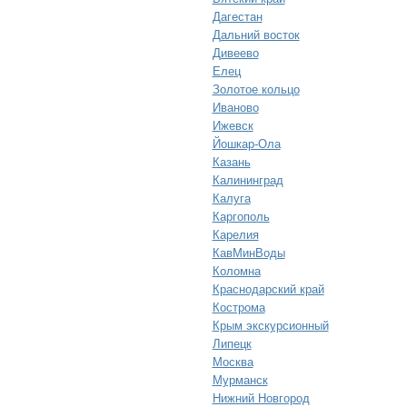
Дагестан
Дальний восток
Дивеево
Елец
Золотое кольцо
Иваново
Ижевск
Йошкар-Ола
Казань
Калининград
Калуга
Каргополь
Карелия
КавМинВоды
Коломна
Краснодарский край
Кострома
Крым экскурсионный
Липецк
Москва
Мурманск
Нижний Новгород