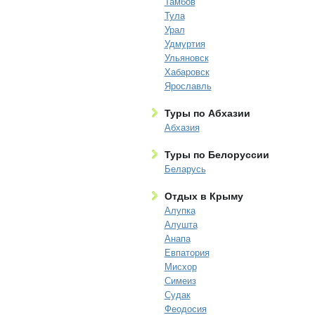
Тамбов
Тула
Урал
Удмуртия
Ульяновск
Хабаровск
Ярославль
Туры по Абхазии
Абхазия
Туры по Белоруссии
Беларусь
Отдых в Крыму
Алупка
Алушта
Анапа
Евпатория
Мисхор
Симеиз
Судак
Феодосия