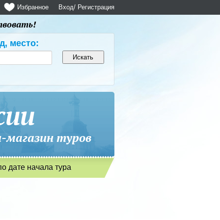
Избранное
Вход
/ Регистрация
твовать!
д, место:
сии
магазин туров
по дате начала тура