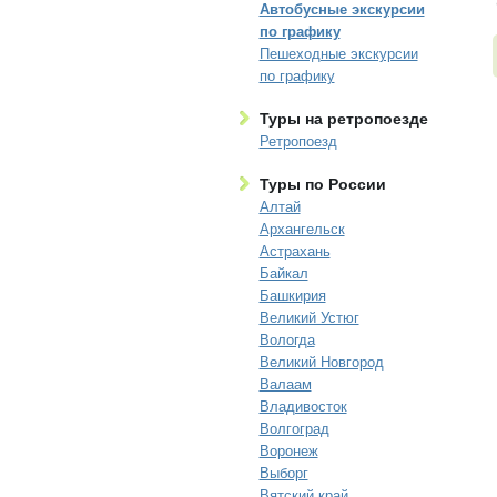
Автобусные экскурсии
по графику
Пешеходные экскурсии
по графику
Туры на ретропоезде
Ретропоезд
Туры по России
Алтай
Архангельск
Астрахань
Байкал
Башкирия
Великий Устюг
Вологда
Великий Новгород
Валаам
Владивосток
Волгоград
Воронеж
Выборг
Вятский край