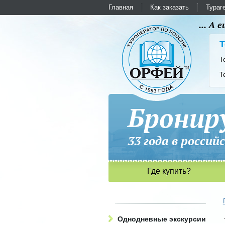
Главная
Как заказать
Тураг
... А
Т
Т
Т
Бронир
33 года в рос
Где купить?
Однодневные экскурсии