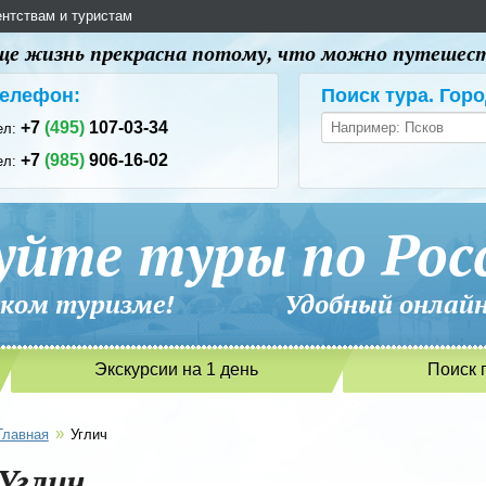
ентствам и туристам
 еще жизнь прекрасна потому, что можно путешес
елефон:
Поиск тура. Горо
+7
(495)
107-03-34
ел:
+7
(985)
906-16-02
ел:
уйте туры по Рос
сийском туризме! Удобный онлайн-
Экскурсии на 1 день
Поиск 
»
Главная
Углич
Углич