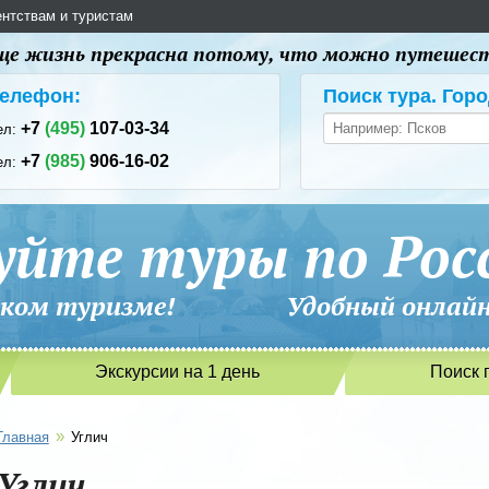
ентствам и туристам
 еще жизнь прекрасна потому, что можно путешес
елефон:
Поиск тура. Горо
+7
(495)
107-03-34
ел:
+7
(985)
906-16-02
ел:
уйте туры по Рос
сийском туризме! Удобный онлайн-
Экскурсии на 1 день
Поиск 
»
Главная
Углич
Углич