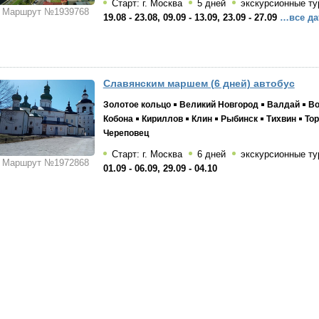
Старт: г. Москва
5 дней
экскурсионные ту
Маршрут №1939768
19.08 - 23.08, 09.09 - 13.09, 23.09 - 27.09
…все да
Славянским маршем (6 дней) автобус
Золотое кольцо
Великий Новгород
Валдай
Во
Кобона
Кириллов
Клин
Рыбинск
Тихвин
То
Череповец
Старт: г. Москва
6 дней
экскурсионные ту
Маршрут №1972868
01.09 - 06.09, 29.09 - 04.10