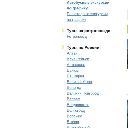
Автобусные экскурсии
по графику
Пешеходные экскурсии
по графику
Туры на ретропоезде
Ретропоезд
Туры по России
Алтай
Архангельск
Астрахань
Байкал
Башкирия
Великий Устюг
Вологда
Великий Новгород
Валаам
Владивосток
Волгоград
Воронеж
Выборг
Вятский край