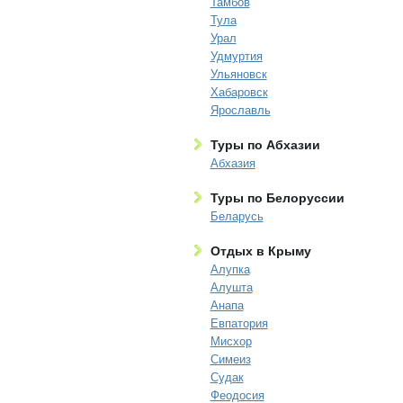
Тамбов
Тула
Урал
Удмуртия
Ульяновск
Хабаровск
Ярославль
Туры по Абхазии
Абхазия
Туры по Белоруссии
Беларусь
Отдых в Крыму
Алупка
Алушта
Анапа
Евпатория
Мисхор
Симеиз
Судак
Феодосия