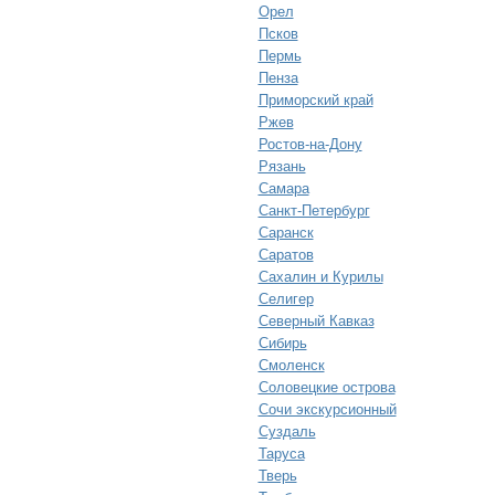
Орел
Псков
Пермь
Пенза
Приморский край
Ржев
Ростов-на-Дону
Рязань
Самара
Санкт-Петербург
Саранск
Саратов
Сахалин и Курилы
Селигер
Северный Кавказ
Сибирь
Смоленск
Соловецкие острова
Сочи экскурсионный
Суздаль
Таруса
Тверь