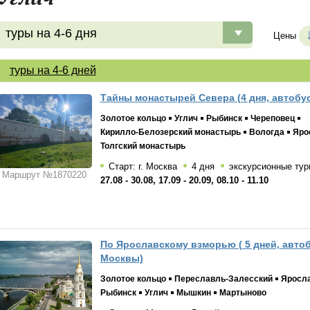
туры на 4-6 дня
Цены
туры на 4-6 дней
Тайны монастырей Севера (4 дня, автобус
Золотое кольцо
Углич
Рыбинск
Череповец
Кирилло-Белозерский монастырь
Вологда
Яро
Толгский монастырь
Старт: г. Москва
4 дня
экскурсионные тур
Маршрут №1870220
27.08 - 30.08, 17.09 - 20.09, 08.10 - 11.10
По Ярославскому взморью ( 5 дней, автоб
Москвы)
Золотое кольцо
Переславль-Залесский
Яросл
Рыбинск
Углич
Мышкин
Мартыново