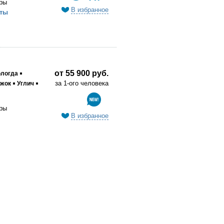
ры
В избранное
ты
от 55 900 руб.
логда
за 1-ого человека
ржок
Углич
ры
В избранное