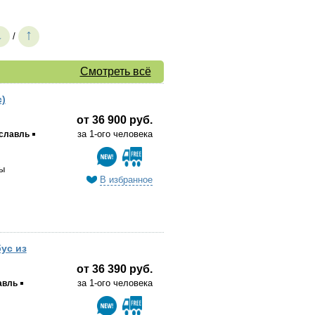
↓
↑
/
Смотреть всё
)
от 36 900 руб.
за 1-ого человека
славль
ы
В избранное
ус из
от 36 390 руб.
за 1-ого человека
авль