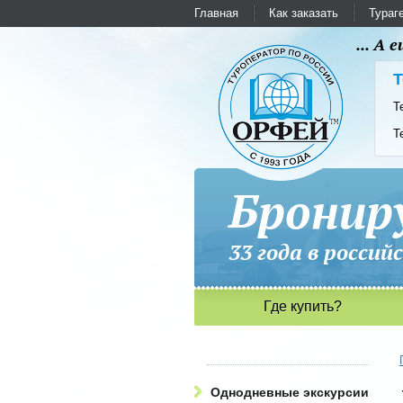
Главная
Как заказать
Тураг
... А
Т
Т
Т
Бронир
33 года в рос
Где купить?
Однодневные экскурсии