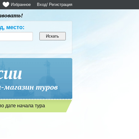
Избранное
Вход
/ Регистрация
твовать!
д, место:
сии
магазин туров
по дате начала тура