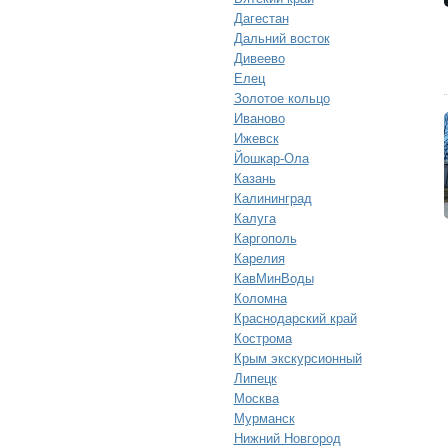
Дагестан
Дальний восток
Дивеево
Елец
Золотое кольцо
Иваново
Ижевск
Йошкар-Ола
Казань
Калининград
Калуга
Каргополь
Карелия
КавМинВоды
Коломна
Краснодарский край
Кострома
Крым экскурсионный
Липецк
Москва
Мурманск
Нижний Новгород