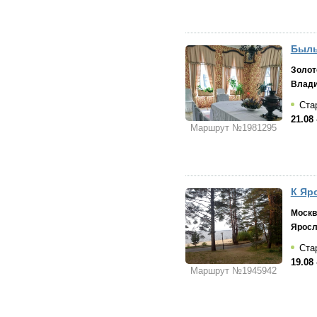
Быль
Золот
Влад
Ста
21.08 
Маршрут №1981295
К Яр
Москв
Яросл
Стар
19.08 
Маршрут №1945942