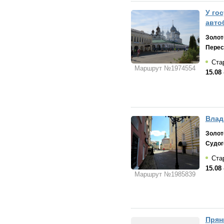
У го
авто
Золот
Перес
Стар
Маршрут №1974554
15.08 
Влад
Золот
Судог
Стар
15.08 
Маршрут №1985839
Прян