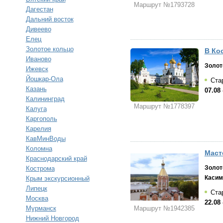
Маршрут №1793728
Дагестан
Дальний восток
Дивеево
Елец
Золотое кольцо
В Кос
Иваново
Золот
Ижевск
Йошкар-Ола
Стар
Казань
07.08 
Калининград
Маршрут №1778397
Калуга
Каргополь
Карелия
КавМинВоды
Коломна
Маст
Краснодарский край
Золот
Кострома
Касим
Крым экскурсионный
Липецк
Стар
Москва
22.08 
Маршрут №1942385
Мурманск
Нижний Новгород