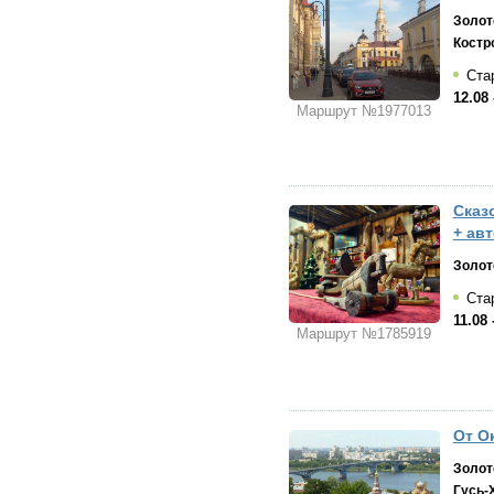
Золот
Костр
Ста
12.08 
Маршрут №1977013
Сказ
+ ав
Золот
Стар
11.08 
Маршрут №1785919
От Ок
Золот
Гусь-