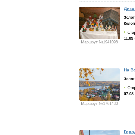
Дико
Золот
Колог
Стар
11.09 
Маршрут №1941098
На Во
Золот
Стар
07.08 
Маршрут №1761430
Город