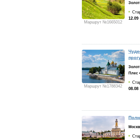
Золот
Стар
12.09 
Маршрут №1665012
Чуде
прог
Золот
Плес
Стар
Маршрут №1788342
08.08 
Полн
Москв
Стар