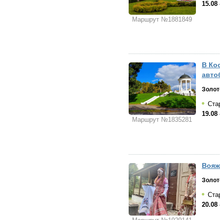
15.08 
Маршрут №1881849
В Кос
авто
Золот
Стар
19.08 
Маршрут №1835281
Вояж
Золот
Стар
20.08 