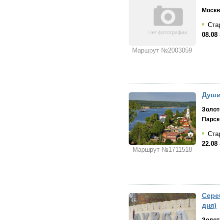
Москв
Стар
08.08 
Маршрут №2003059
Души
Золот
Парск
Стар
22.08 
Маршрут №1711518
Сере
дня)
Золот