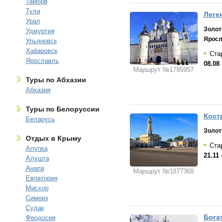
Тамбов
Тула
Леген
Урал
Золот
Удмуртия
Яросл
Ульяновск
Хабаровск
Стар
Ярославль
08.08 
Маршрут №1785957
Туры по Абхазии
Абхазия
Туры по Белоруссии
Костр
Беларусь
Золот
Отдых в Крыму
Стар
Алупка
21.11 
Алушта
Анапа
Маршрут №1877369
Евпатория
Мисхор
Симеиз
Судак
Бога
Феодосия