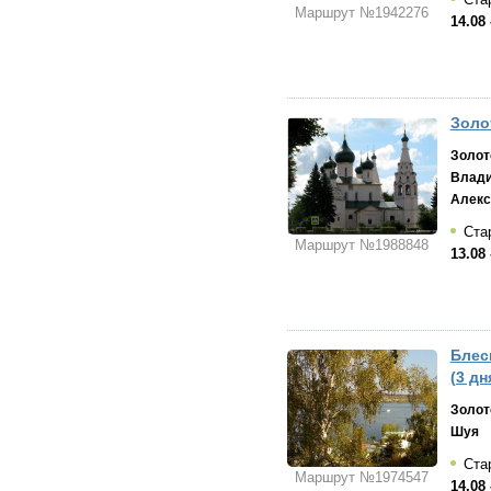
Маршрут №1942276
14.08 
Золо
Золот
Влад
Алекс
Стар
Маршрут №1988848
13.08 
Блес
(3 дн
Золот
Шуя
Стар
Маршрут №1974547
14.08 