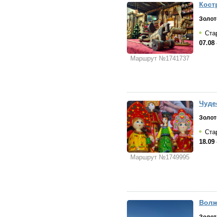
Костр
Золот
Ста
07.08 
Маршрут №1741737
Чудес
Золот
Ста
18.09 
Маршрут №1749995
Волж
Золот