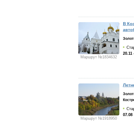
В Кос
авто
Золот
Стар
20.11 
Маршрут №1834632
Летн
Золот
Костр
Стар
07.08 
Маршрут №1918950