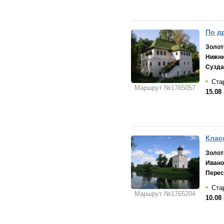
По д
Золот
Нижни
Сузда
Стар
Маршрут №1765057
15.08 
Клас
Золот
Ивано
Перес
Стар
Маршрут №1765204
10.08 