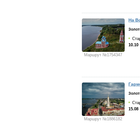
На В
Золот
Стар
10.10 
Маршрут №1754347
Гарм
Золот
Стар
15.08 
Маршрут №1886182