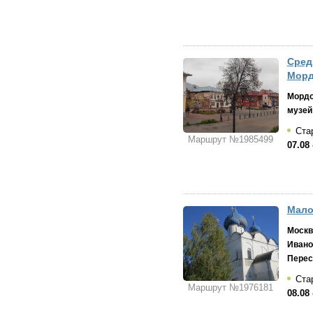
Сред
Морд
Морд
музей
Стар
Маршрут №1985499
07.08 
Мало
Москв
Ивано
Перес
Стар
Маршрут №1976181
08.08 