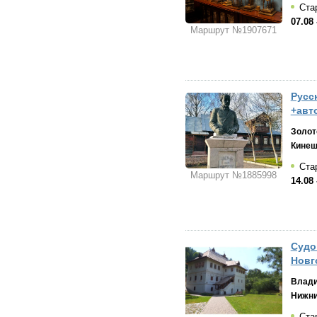
Ста
07.08 
Маршрут №1907671
Русс
+авт
Золот
Кине
Стар
Маршрут №1885998
14.08 
Судо
Новго
Влад
Нижни
Ста