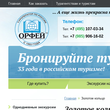
Главная
Как заказать
Турагентствам и туристам
... А еще жизнь прекрасн
Телефон:
+7
(495)
107-03-34
Тел:
+7
(985)
906-16-02
Тел:
Бронируйте ту
33 года в российском туриз
Где купить?
Экскурсии н
»
Главная
Золотое кольцо
Золотое кол
Однодневные экскурсии