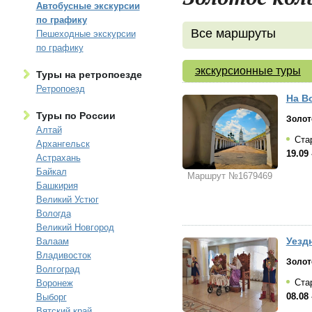
Автобусные экскурсии
по графику
Все маршруты
Пешеходные экскурсии
по графику
экскурсионные туры
Туры на ретропоезде
Ретропоезд
На Во
Туры по России
Золот
Алтай
Ста
Архангельск
19.09 
Астрахань
Байкал
Маршрут №1679469
Башкирия
Великий Устюг
Вологда
Великий Новгород
Уездн
Валаам
Владивосток
Золот
Волгоград
Стар
Воронеж
08.08 
Выборг
Вятский край