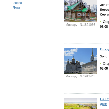
Форос
Золот
Ялта
Перес
Серги
Стар
Маршрут №1821066
08.08 
Влад
Золот
Стар
08.08 
Маршрут №1913443
На Р
дня)