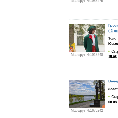
Маршрут №1983479
Гроз
( 2 д
Золот
Юрьев
Стар
Маршрут №1913248
15.08 
Вечер
Золот
Стар
08.08 
Маршрут №1673242