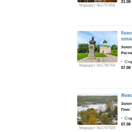
21.08 
Маршрут №1757956
Крас
сред
Золот
Росто
Стар
Маршрут №1790764
07.08 
Живо
Золот
Плес
Стар
07.08 
Маршрут №1747929