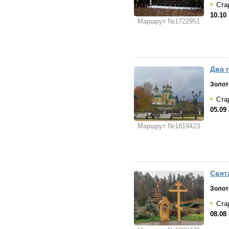
Стар
10.10 
Маршрут №1722951
Два г
Золот
Стар
05.09 
Маршрут №1819423
Свят
Золот
Стар
08.08 