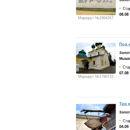
Стар
08.08 
Маршрут №1984267
Под к
Золот
Мышк
Стар
07.08 
Маршрут №1790715
Три 
Золот
Ста
04.09 