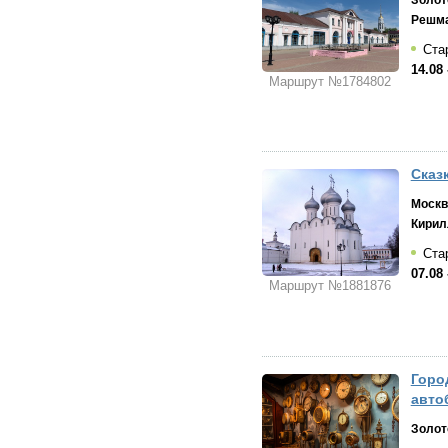
Решм
Стар
14.08 
Маршрут №1784802
Сказ
Москв
Кирил
Стар
07.08 
Маршрут №1881876
Горо
авто
Золот