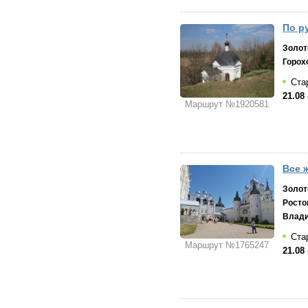
По ру
Золот
Горох
Стар
21.08 
Маршрут №1920581
Все 
Золот
Росто
Влад
Стар
Маршрут №1765247
21.08 