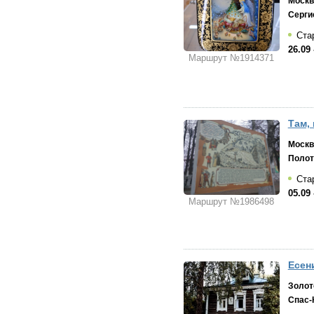
Москв
Серги
Стар
26.09 
Маршрут №1914371
Там, 
Москв
Полот
Стар
05.09 
Маршрут №1986498
Есен
Золот
Спас-