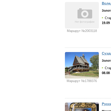
Всле
Золот
Стар
19.09 
Маршрут №2003118
Сузд
Золот
Стар
08.08 
Маршрут №1788376
Русс