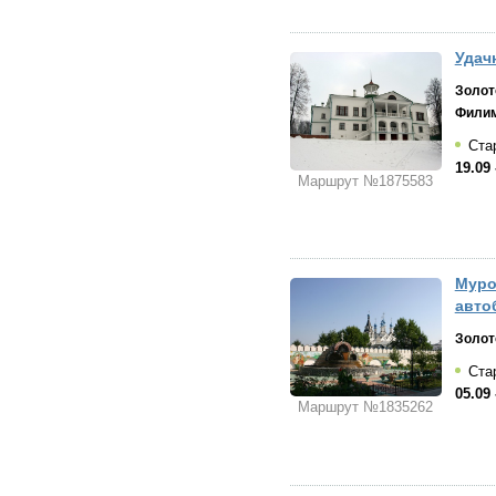
Удач
Золот
Филим
Стар
19.09 
Маршрут №1875583
Муро
авто
Золот
Стар
05.09 
Маршрут №1835262