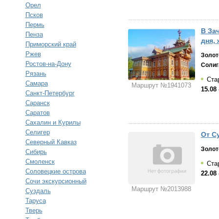
Орел
Псков
Пермь
В За
Пенза
дня, 
Приморский край
Ржев
Золот
Ростов-на-Дону
Солиг
Рязань
Стар
Самара
Маршрут №1941073
15.08 
Санкт-Петербург
Саранск
Саратов
Сахалин и Курилы
Селигер
От С
Северный Кавказ
Золот
Сибирь
Смоленск
Ста
Соловецкие острова
22.08 
Сочи экскурсионный
Маршрут №2013988
Суздаль
Таруса
Тверь