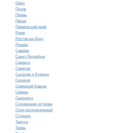
Орел
Псков
Пермь
Пенза
Приморский край
Ржев
Ростов-на-Дону
Рязань
Самара
Санкт-Петербург
Саранск
Саратов
Сахалин и Курилы
Селигер
Северный Кавказ
Сибирь
Смоленск
Соловецкие острова
Сочи экскурсионный
Суздаль
Таруса
Тверь