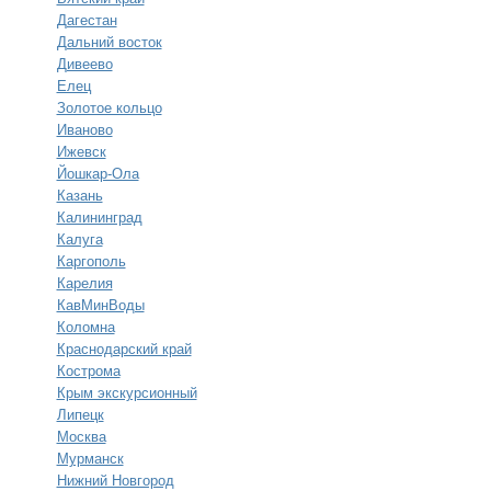
Дагестан
Дальний восток
Дивеево
Елец
Золотое кольцо
Иваново
Ижевск
Йошкар-Ола
Казань
Калининград
Калуга
Каргополь
Карелия
КавМинВоды
Коломна
Краснодарский край
Кострома
Крым экскурсионный
Липецк
Москва
Мурманск
Нижний Новгород