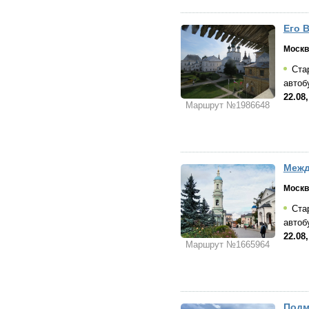
Его 
Москв
Стар
автоб
22.08,
Маршрут №1986648
Межд
Москв
Стар
автоб
22.08,
Маршрут №1665964
Подм