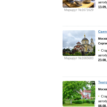
автоб
13.09,
Маршрут №1671629
Свят
Москв
Серги
Стар
автоб
Маршрут №1665683
23.08,
Теат
Москв
Стар
автоб
08.08,