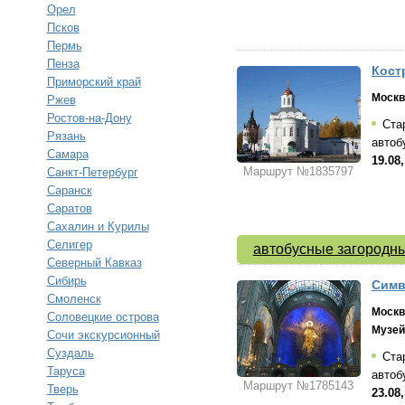
Орел
Псков
Пермь
Пенза
Кост
Приморский край
Москв
Ржев
Ростов-на-Дону
Стар
Рязань
автоб
Самара
19.08,
Маршрут №1835797
Санкт-Петербург
Саранск
Саратов
Сахалин и Курилы
Селигер
автобусные загородны
Северный Кавказ
Сибирь
Симв
Смоленск
Москв
Соловецкие острова
Музей
Сочи экскурсионный
Суздаль
Стар
Таруса
автоб
Маршрут №1785143
Тверь
23.08,