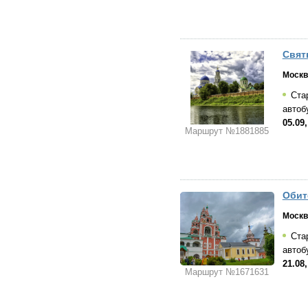
Свят
Москв
Стар
автоб
05.09,
Маршрут №1881885
Обит
Москв
Стар
автоб
21.08,
Маршрут №1671631