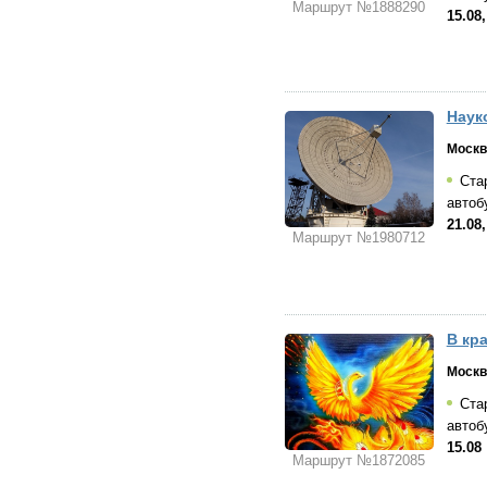
Маршрут №1888290
15.08,
Наук
Москв
Стар
автоб
21.08,
Маршрут №1980712
В кр
Москв
Стар
автоб
15.08
Маршрут №1872085