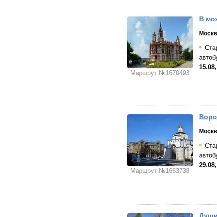
В мо
Москв
Стар
автоб
15.08,
Маршрут №1670493
Воро
Москв
Стар
автоб
29.08,
Маршрут №1663738
Души