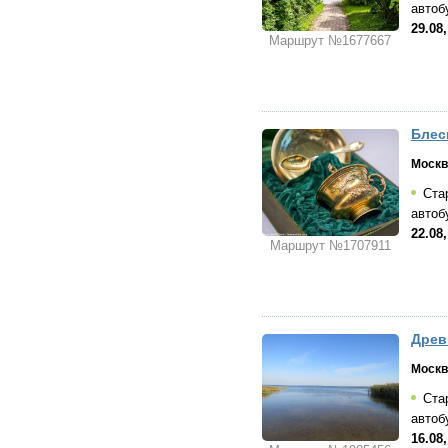
автоб
29.08,
Маршрут №1677667
Блес
Москв
Стар
автоб
22.08,
Маршрут №1707911
Древ
Москв
Стар
автоб
16.08,