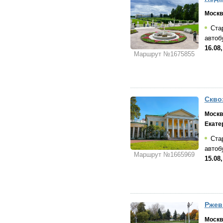
Москв
Стар
автоб
16.08,
Маршрут №1675855
Скво
Москв
Екате
Стар
автоб
Маршрут №1665969
15.08,
Ржев
Москв