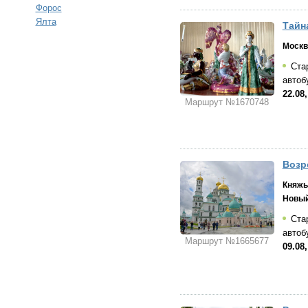
Форос
Ялта
Тайн
Москв
Стар
автоб
22.08,
Маршрут №1670748
Возр
Княжь
Новый
Стар
автоб
Маршрут №1665677
09.08,