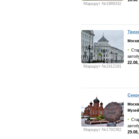
Маршрут №1989332
Твер
Москв
Стар
автоб
22.08,
Маршрут №1912191
Секр
Москв
Музей
Стар
автоб
Маршрут №1792382
29.08,