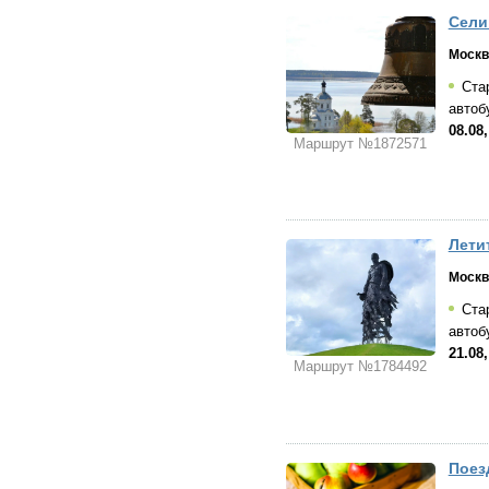
Сели
Москв
Стар
автоб
08.08,
Маршрут №1872571
Лети
Москв
Стар
автоб
21.08,
Маршрут №1784492
Поез