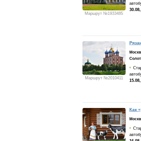
автоб
30.08,
Маршрут №1933485
Ряза
Москв
Солот
Стар
автоб
Маршрут №2010411
15.08,
Как 
Москв
Стар
автоб
16.08