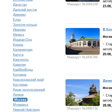
автоб
Маршрут №1666109
Дагестан
23.08,
Дальний восток
Дивеево
Елец
Золотое кольцо
В Ко
Иваново
Ижевск
Москв
Йошкар-Ола
Стар
Казань
автоб
Калининград
20.08,
Калуга
Маршрут №1835785
Каргополь
Карелия
КавМинВоды
Коломна
Краснодарский край
Дене
Кострома
Москв
Крым экскурсионный
Липецк
Стар
Москва
автоб
Мурманск
28.08,
Маршрут №1895716
Нижний Новгород