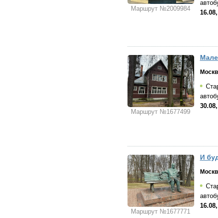
автоб
Маршрут №2009984
16.08,
Мале
Москв
Стар
автоб
30.08,
Маршрут №1677499
И бу
Москв
Стар
автоб
16.08,
Маршрут №1677771