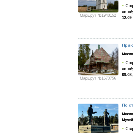
Стар
автоб
Маршрут №1948152
12.09
Прию
Москв
Стар
автоб
09.08,
Маршрут №1670756
По с
Москв
Музей
Стар