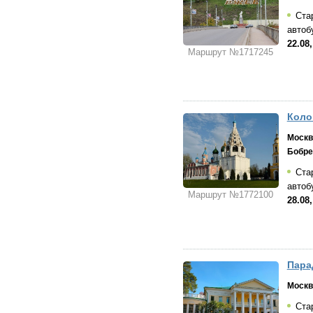
Стар
автоб
22.08,
Маршрут №1717245
Коло
Москв
Бобре
Стар
автоб
Маршрут №1772100
28.08,
Пара
Москв
Стар