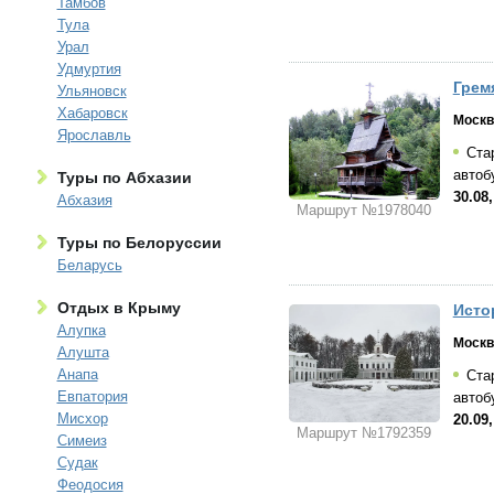
Тамбов
Тула
Урал
Удмуртия
Грем
Ульяновск
Хабаровск
Москв
Ярославль
Стар
автоб
Туры по Абхазии
30.08,
Абхазия
Маршрут №1978040
Туры по Белоруссии
Беларусь
Отдых в Крыму
Исто
Алупка
Москв
Алушта
Анапа
Стар
Евпатория
автоб
Мисхор
20.09,
Маршрут №1792359
Симеиз
Судак
Феодосия