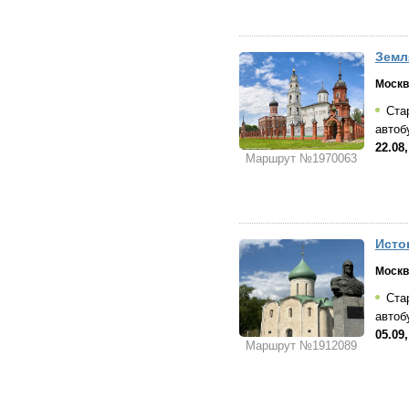
Земл
Москв
Стар
автоб
22.08,
Маршрут №1970063
Исто
Москв
Стар
автоб
05.09,
Маршрут №1912089