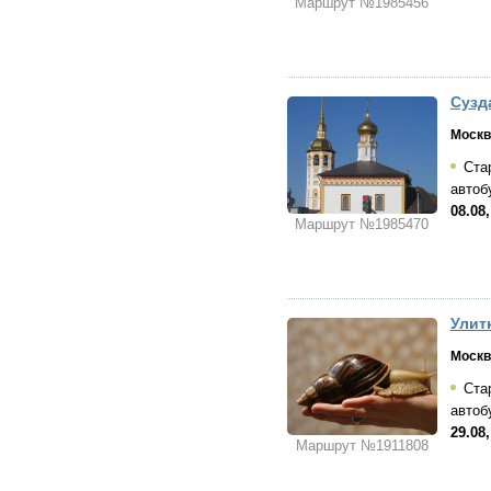
Маршрут №1985456
Сузд
Москв
Стар
автоб
08.08,
Маршрут №1985470
Улит
Москв
Стар
автоб
29.08,
Маршрут №1911808