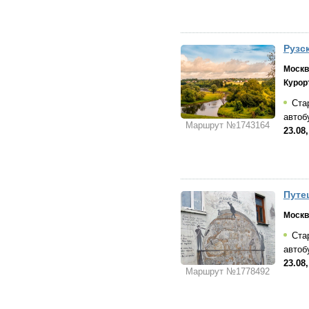
Рузс
Москв
Курор
Стар
автоб
Маршрут №1743164
23.08,
Путе
Москв
Стар
автоб
23.08,
Маршрут №1778492