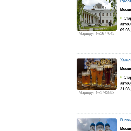
Русс
Москв
Стар
автоб
09.08,
Маршрут №1677643
Хмел
Москв
Стар
автоб
21.08,
Маршрут №1743892
В по
Москв