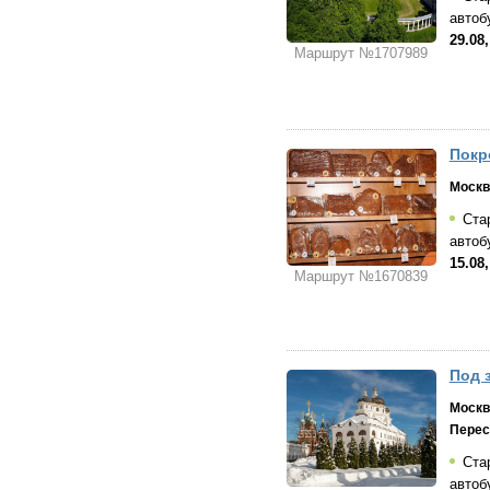
автоб
29.08,
Маршрут №1707989
Покр
Москв
Стар
автоб
15.08,
Маршрут №1670839
Под 
Москв
Перес
Стар
автоб