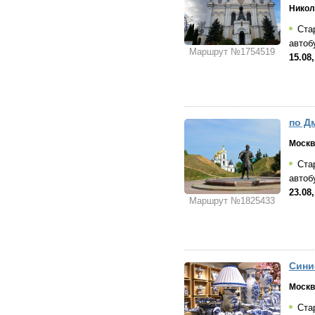
Никол
Стар
автоб
Маршрут №1754519
15.08,
по Д
Москв
Стар
автоб
23.08,
Маршрут №1825433
Сини
Москв
Стар