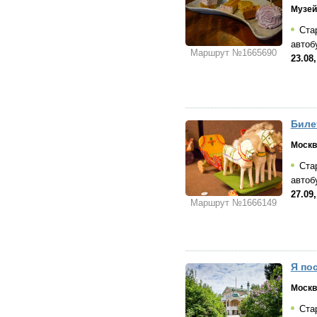
Музей
Стар
автоб
Маршрут №1665690
23.08,
Биле
Москв
Стар
автоб
27.09,
Маршрут №1666149
Я по
Москв
Стар