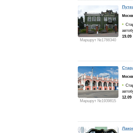
Путе
Москв
Стар
автоб
19.09
Маршрут №1788340
Стар
Москв
Стар
автоб
12.09
Маршрут №1939815
Лако