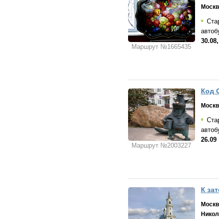
Москв
Стар
автоб
30.08,
Маршрут №1665435
Код 
Москв
Стар
автоб
26.09
Маршрут №2003227
К за
Москв
Никол