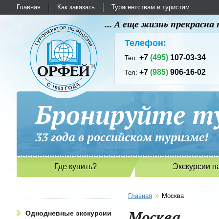
Главная
Как заказать
Турагентствам и туристам
... А еще жизнь прекрасн
Телефон:
+7
(495)
107-03-34
Тел:
+7
(985)
906-16-02
Тел:
Бронируйте ту
33 года в российском туриз
Где купить?
Экскурсии н
»
Главная
Москва
Москва
Однодневные экскурсии