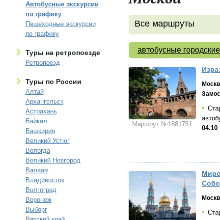
Автобусные экскурсии
по графику
Все маршруты
Пешеходные экскурсии
по графику
автобусные городские
Туры на ретропоезде
Ретропоезд
Изра
Туры по России
Москв
Алтай
Замос
Архангельск
Стар
Астрахань
автоб
Байкал
Маршрут №1881751
04.10
Башкирия
Великий Устюг
Вологда
Великий Новгород
Валаам
Миро
Владивосток
Собо
Волгоград
Москв
Воронеж
Выборг
Стар
Вятский край