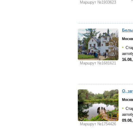
Маршрут №1933623
Белы
Москв
Стар
автоб
16.08,
Маршрут №1681621
О, з
Москв
Стар
автоб
09.08,
Маршрут №1754426