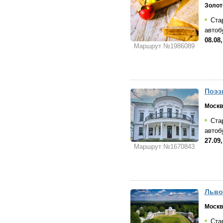
Золот
Стар
автоб
08.08,
Маршрут №1986089
Поэз
Москв
Стар
автоб
27.09,
Маршрут №1670843
Льво
Москв
Стар