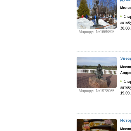
Мели
Стар
автоб
30.08,
Маршрут №1665895
Звез
Москв
Андре
Стар
автоб
Маршрут №1978065
19.09,
Исто
Москв